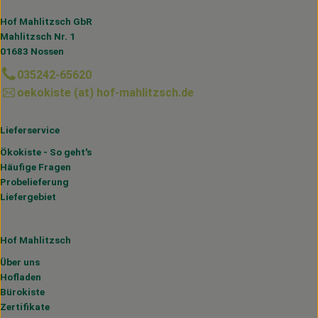
Hof Mahlitzsch GbR
Mahlitzsch Nr. 1
01683 Nossen
035242-65620
oekokiste (at) hof-mahlitzsch.de
Lieferservice
Ökokiste - So geht's
Häufige Fragen
Probelieferung
Liefergebiet
Hof Mahlitzsch
Über uns
Hofladen
Bürokiste
Zertifikate