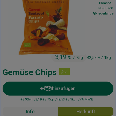
Bioanbau
Kühltheke
, Kontrollste
NL-BIO-01
Niederlande
Vorratskammer
, Herkunft:
Getränke
Haus, Garten & Co.
3,19 €
/ 75g
42,53 €
/ 1kg
Über uns
Lieferservice
Gemüse Chips
Neues vom Hof
hinzufügen
Produkt zum Warenkorb hinzuf
Blog
#34064
3,19 €
/ 75g
42,53 €
/ 1kg
7% MwSt
Info
Herkunft