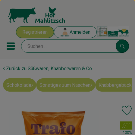
Warenk
Registrieren
Anmelden
Link
Mobiles Menu öffnen oder sch
Suche
Zurück zu Süßwaren, Knabberwaren & Co
Ökokisten
Schokolade
Sonstiges zum Naschen
Knabbergebäck 
Mahlitzscher Produkte
Angebote & Inspiration
Pr
Ökokisten
, Verband:
Obst & Gemüse
100%