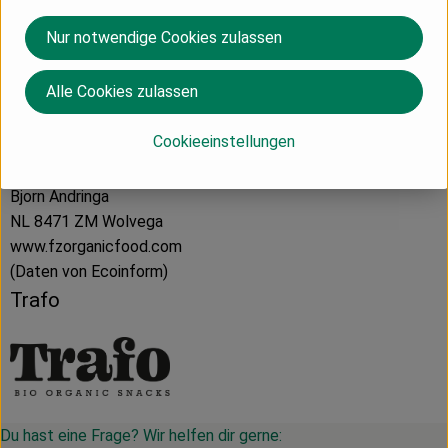
Herkunft
Nur notwendige Cookies zulassen
Hersteller: Trafo
Alle Cookies zulassen
Niederlande
Cookieeinstellungen
FZ Organic Food B.V.
Bjorn Andringa
NL 8471 ZM Wolvega
www.fzorganicfood.com
(Daten von Ecoinform)
Trafo
Du hast eine Frage? Wir helfen dir gerne: