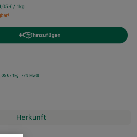
1,05 €
/ 1kg
gbar!
hinzufügen
Produkt zum Warenkorb hinzufügen
1,05 €
/ 1kg
7% MwSt
Herkunft