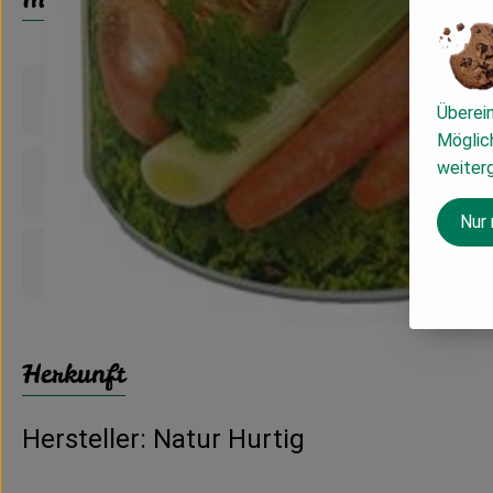
Produktinformationen
Überei
Möglich
weiter
Zutaten
Nur
Produktdatenblatt
Herkunft
Hersteller: Natur Hurtig