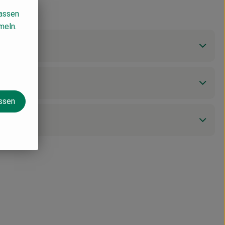
lassen
meln.
assen