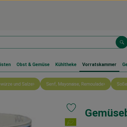
Su
isten
Obst & Gemüse
Kühltheke
Vorratskammer
G
würze und Salze
Senf, Mayonaise, Remoulade
Soße
Gemüseb
Produkt zu Favouriten hinzufüg
, Verband: