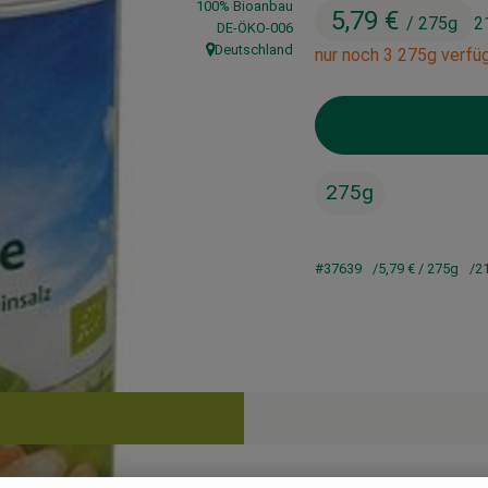
100% Bioanbau
5,79 €
/ 275g
2
, Kontrollstelle:
DE-ÖKO-006
Deutschland
nur noch 3 275g verfü
, Herkunft:
275g
#37639
5,79 €
/ 275g
2