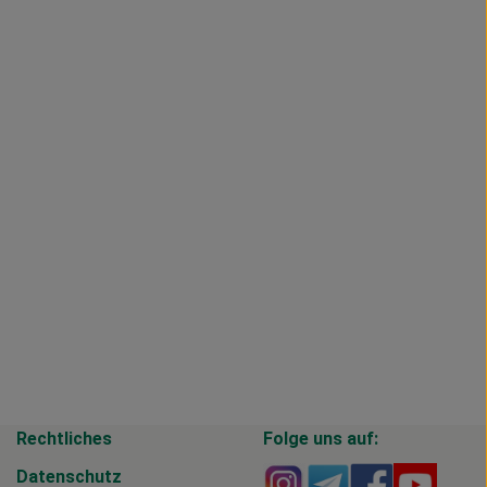
Rechtliches
Folge uns auf:
Externer Link zu https
Externer Link zu 
Externer Li
Extern
Datenschutz