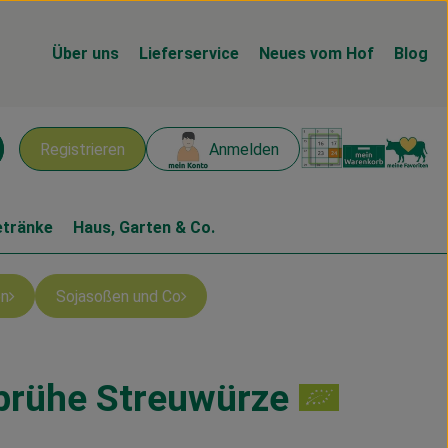
Über uns
Lieferservice
Neues vom Hof
Blog
Warenk
L
Registrieren
Anmelden
chen
etränke
Haus, Garten & Co.
n
Sojasoßen und Co
rühe Streuwürze
en