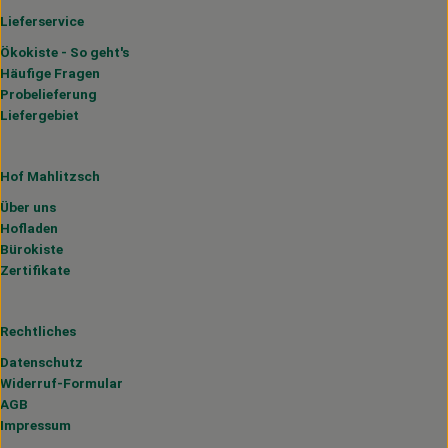
Lieferservice
Ökokiste - So geht's
Häufige Fragen
Probelieferung
Liefergebiet
Hof Mahlitzsch
Über uns
Hofladen
Bürokiste
Zertifikate
Rechtliches
Datenschutz
Widerruf-Formular
AGB
Impressum