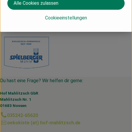
Herkunft
Alle Cookies zulassen
Deutschland
Cookieeinstellungen
Spielberger Mühle
Du hast eine Frage? Wir helfen dir gerne:
Hof Mahlitzsch GbR
Mahlitzsch Nr. 1
01683 Nossen
035242-65620
oekokiste (at) hof-mahlitzsch.de