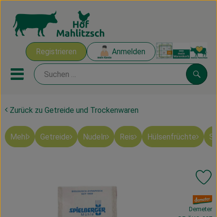
Warenk
Registrieren
Anmelden
Link
Mobiles Menu öffnen oder sch
Suche
Zurück zu Getreide und Trockenwaren
Ökokisten
Mehl
Getreide
Nudeln
Reis
Hülsenfrüchte
Sü
Mahlitzscher Produkte
Angebote & Inspiration
Pr
Ökokisten
, Verband:
Obst & Gemüse
Demeter