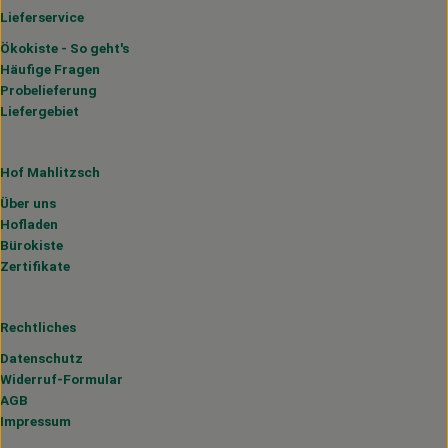
Lieferservice
Ökokiste - So geht's
Häufige Fragen
Probelieferung
Liefergebiet
Hof Mahlitzsch
Über uns
Hofladen
Bürokiste
Zertifikate
Rechtliches
Datenschutz
Widerruf-Formular
AGB
Impressum