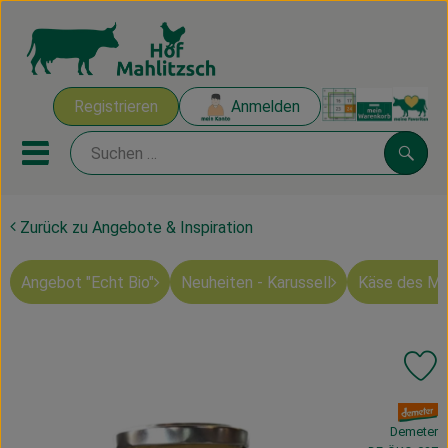
Warenk
Registrieren
Anmelden
Link
Mobiles Menu öffnen oder sch
Suche
Zurück zu Angebote & Inspiration
Ökokisten
Angebot "Echt Bio"
Neuheiten - Karussell
Käse des M
Mahlitzscher Produkte
Angebote & Inspiration
Pr
Ökokisten
, Verband:
Obst & Gemüse
Demeter