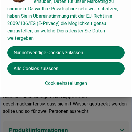
erlauben, Daten für unser Marketing zu
Brennwert: 141 kj/33 kcal
sammeln. Da wir Ihre Privatsphäre sehr wertschätzen,
Eiweiß: 6,8 g
haben Sie in Übereinstimmung mit der EU-Richtlinie
Kohlenhydrate 0,2 g
2009/136/EG (E-Privacy) die Möglichkeit genau
davon Zucker 0,2 g
einzustellen, an welche Dienstleister Sie Daten
Fett: 0,6 g
weitergeben.
davon gesättigte Fettsäuren: 0,2 g
Salz: 0,41 g
Nur notwendige Cookies zulassen
DE-ÖKO-007
Alle Cookies zulassen
EU Landwirtschaft
Inhalt des Glases kurz aufkochen. Nach Geschmack würzen
Cookieeinstellungen
und feine Suppennudeln, Pfannkuchenstreifen oder
Grießklößchen einlegen. Die Suppe ist so
geschmacksintensiv, dass sie mit Wasser gestreckt werden
sollte und so für zwei Personen ausreicht.
Produktinformationen