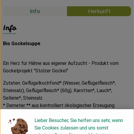
Info
Herkunft
Info
Bio Gockelsuppe
Ein Herz für Hähne aus eigener Aufzucht - Produkt vom
Gockelprojekt "Stolzer Gockel"
Zutaten: Geflügelkochfond* (Wasser, Geflügelfleisch*,
Steinsalz), Geflügelfleisch* (60g), Karotten*, Lauch*,
Sellerie*, Steinsalz
* Demeter ** aus kontrolliert ökologischer Erzeugung
Alle Geflügelfleischzutaten aus
Lieber Besucher, Sie helfen uns sehr, wenn
Bruderhahnfleisch/Gockelfleisch.
Sie Cookies zulassen und uns somit
Nährwerte: je 100 g