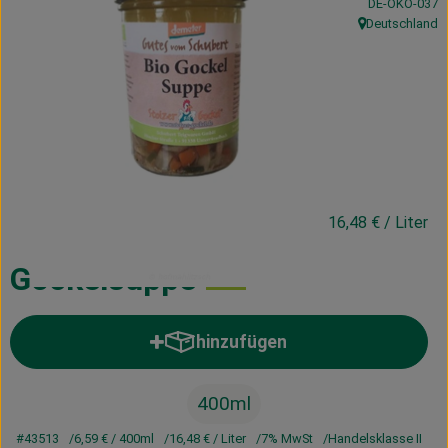
, Kontrollstelle
DE-ÖKO-037
Kühltheke
Deutschland
, Herkunft:
Vorratskammer
Getränke
Haus, Garten & Co.
6,59 €
/ 400ml
16,48 €
/ Liter
Über uns
Lieferservice
Gockelsuppe
Neues vom Hof
hinzufügen
Produkt zum Warenkorb hinzufü
Blog
400ml
#43513
6,59 €
/ 400ml
16,48 €
/ Liter
7% MwSt
Handelsklasse II