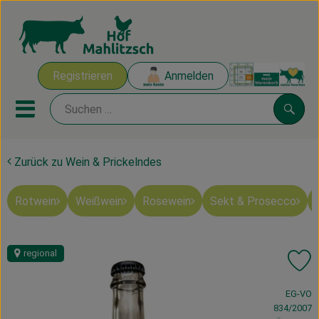
Warenk
Registrieren
Anmelden
Link
Mobiles Menu öffnen oder sch
Suche
Zurück zu Wein & Prickelndes
Ökokisten
Rotwein
Weißwein
Rosewein
Sekt & Prosecco
Mahlitzscher Produkte
Angebote & Inspiration
regional
Pr
Ökokisten
, Verband:
EG-VO
Obst & Gemüse
834/2007