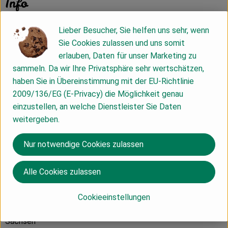
Info
Lieber Besucher, Sie helfen uns sehr, wenn
Apfel-Cider in der 0,75l-Flasche.
Sie Cookies zulassen und uns somit
erlauben, Daten für unser Marketing zu
Unser erster eigener Cider aus Streuobstäpfeln, so wie wir
sammeln. Da wir Ihre Privatsphäre sehr wertschätzen,
ihn gern mögen. Prickelnd, fruchtig, nicht zu herb, aber auch
haben Sie in Übereinstimmung mit der EU-Richtlinie
nicht zu süß. Unbedingt eiskalt genießen.
2009/136/EG (E-Privacy) die Möglichkeit genau
einzustellen, an welche Dienstleister Sie Daten
Cider - nach irischer Art
weitergeben.
Produktinformationen
Nur notwendige Cookies zulassen
Alle Cookies zulassen
Herkunft
Cookieeinstellungen
Sachsen