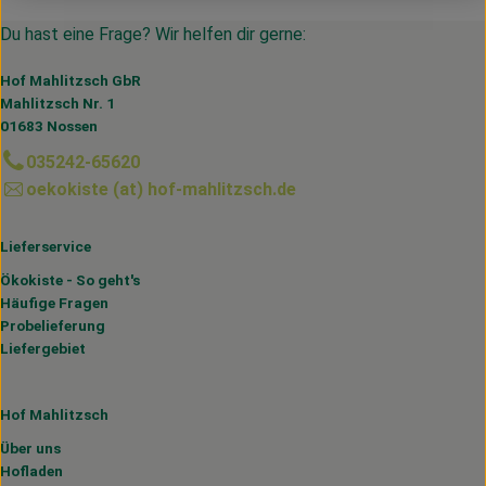
Du hast eine Frage? Wir helfen dir gerne:
Hof Mahlitzsch GbR
Mahlitzsch Nr. 1
01683 Nossen
035242-65620
oekokiste (at) hof-mahlitzsch.de
Lieferservice
Ökokiste - So geht's
Häufige Fragen
Probelieferung
Liefergebiet
Hof Mahlitzsch
Über uns
Hofladen