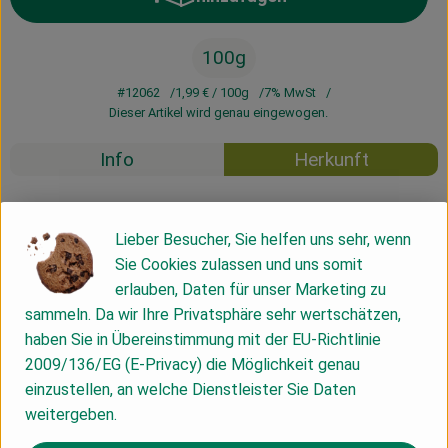
Produkt zum Warenkorb hinzufü
100g
#12062
1,99 €
/ 100g
7% MwSt
Dieser Artikel wird genau eingewogen.
Info
Herkunft
Info
Lieber Besucher, Sie helfen uns sehr, wenn
Sie Cookies zulassen und uns somit
erlauben, Daten für unser Marketing zu
Produktinformationen
sammeln. Da wir Ihre Privatsphäre sehr wertschätzen,
haben Sie in Übereinstimmung mit der EU-Richtlinie
2009/136/EG (E-Privacy) die Möglichkeit genau
Zutaten
einzustellen, an welche Dienstleister Sie Daten
weitergeben.