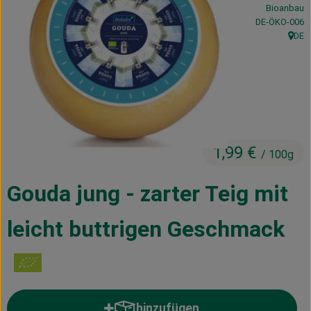
Bioanbau
Kühltheke
, Kontrollstelle
DE-ÖKO-006
DE
Vorratskammer
, Herk
Getränke
Haus, Garten & Co.
1,99 €
/ 100g
Über uns
Lieferservice
Gouda jung - zarter Teig mit
Neues vom Hof
leicht buttrigen Geschmack
Blog
hinzufügen