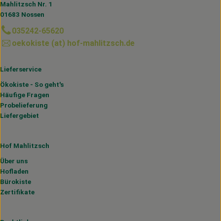
Mahlitzsch Nr. 1
01683 Nossen
035242-65620
oekokiste (at) hof-mahlitzsch.de
Lieferservice
Ökokiste - So geht's
Häufige Fragen
Probelieferung
Liefergebiet
Hof Mahlitzsch
Über uns
Hofladen
Bürokiste
Zertifikate