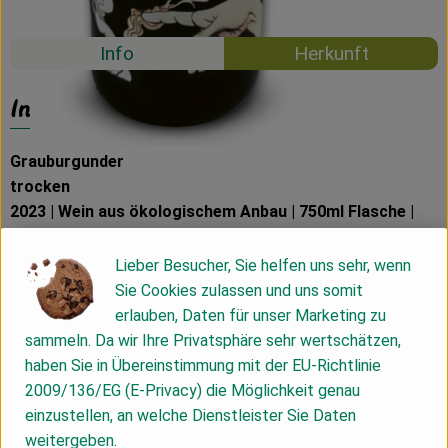
#58733
20,59 €
/ 0,75 l
19% MwSt
Info
Herkunft
Info
Grauburgunder
trocken
2023 | Wein aus ökologischem Anbau | 750ml Flasche |
Alk. 12,5% vol. | Ap.Nr. 1010224
Lieber Besucher, Sie helfen uns sehr, wenn
Sie Cookies zulassen und uns somit
✓ Deutscher Qualitätswein
erlauben, Daten für unser Marketing zu
✓ Wein aus ökologischem Anbau (DE-ÖKO-022)
sammeln. Da wir Ihre Privatsphäre sehr wertschätzen,
✓ Rebsorte: Frühburgunder
haben Sie in Übereinstimmung mit der EU-Richtlinie
✓ Jahrgang 2023
2009/136/EG (E-Privacy) die Möglichkeit genau
✓ Bereich Meissen, Sachsen
einzustellen, an welche Dienstleister Sie Daten
✓ 750 ml Flasche
weitergeben.