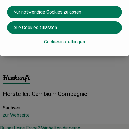
✓ Alk. 12,5% vol.
✓ Restzucker 0,4 g/l, Gesamtsäure 6,3 g/l
Nur notwendige Cookies zulassen
✓ Abfüller: Martin Biedermann und Dirk Dobiéy GbR =
Cambium Compagnie
Alle Cookies zulassen
✓ Enthält Sulfite
Cookieeinstellungen
Produktinformationen
Herkunft
Hersteller: Cambium Compagnie
Sachsen
zur Webseite
Du hast eine Frage? Wir helfen dir gerne: