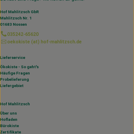
Hof Mahlitzsch GbR
Mahlitzsch Nr. 1
01683 Nossen
035242-65620
oekokiste (at) hof-mahlitzsch.de
Lieferservice
Ökokiste - So geht's
Häufige Fragen
Probelieferung
Liefergebiet
Hof Mahlitzsch
Über uns
Hofladen
Bürokiste
Zertifikate