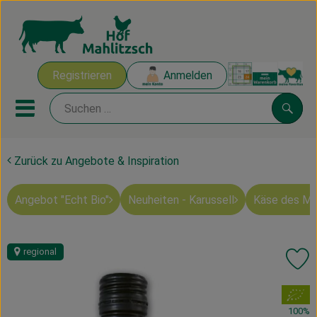
Warenk
Registrieren
Anmelden
Link
Mobiles Menu öffnen oder sch
Suche
Zurück zu Angebote & Inspiration
Ökokisten
Angebot "Echt Bio"
Neuheiten - Karussell
Käse des M
Mahlitzscher Produkte
Angebote & Inspiration
regional
Pr
Ökokisten
, Verband:
Obst & Gemüse
100%