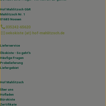
Hof Mahlitzsch GbR
Mahlitzsch Nr. 1
01683 Nossen
035242-65620
oekokiste (at) hof-mahlitzsch.de
Lieferservice
Ökokiste - So geht's
Häufige Fragen
Probelieferung
Liefergebiet
Hof Mahlitzsch
Über uns
Hofladen
Bürokiste
Zertifikate