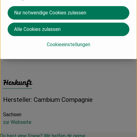
✓ Alk. 12,5% vol.
✓ Restzucker 0,4 g/l, Gesamtsäure 6,3 g/l
Nur notwendige Cookies zulassen
✓ Abfüller: Martin Biedermann und Dirk Dobiéy GbR =
Cambium Compagnie
Alle Cookies zulassen
✓ Enthält Sulfite
Cookieeinstellungen
Produktinformationen
Herkunft
Hersteller: Cambium Compagnie
Sachsen
zur Webseite
Du hast eine Frage? Wir helfen dir gerne: