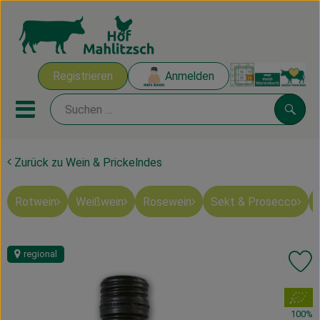
Warenk
Registrieren
Anmelden
Link
Mobiles Menu öffnen oder sch
Suche
Zurück zu Wein & Prickelndes
Ökokisten
Rotwein
Weißwein
Rosewein
Sekt & Prosecco
Mahlitzscher Produkte
Angebote & Inspiration
regional
Pr
Ökokisten
, Verband:
Obst & Gemüse
100%