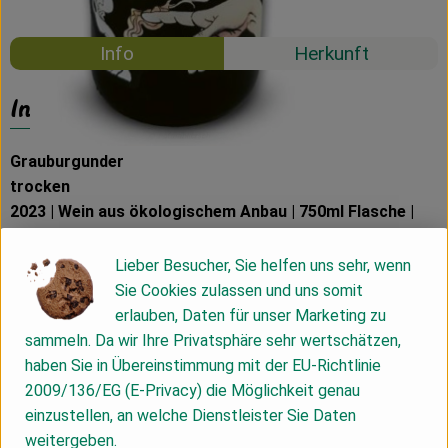
#58733
20,59 €
/ 0,75 l
19% MwSt
Info
Herkunft
Info
Grauburgunder
trocken
2023 | Wein aus ökologischem Anbau | 750ml Flasche |
Alk. 12,5% vol. | Ap.Nr. 1010224
Lieber Besucher, Sie helfen uns sehr, wenn
Sie Cookies zulassen und uns somit
✓ Deutscher Qualitätswein
erlauben, Daten für unser Marketing zu
✓ Wein aus ökologischem Anbau (DE-ÖKO-022)
sammeln. Da wir Ihre Privatsphäre sehr wertschätzen,
✓ Rebsorte: Frühburgunder
haben Sie in Übereinstimmung mit der EU-Richtlinie
✓ Jahrgang 2023
2009/136/EG (E-Privacy) die Möglichkeit genau
✓ Bereich Meissen, Sachsen
einzustellen, an welche Dienstleister Sie Daten
✓ 750 ml Flasche
weitergeben.