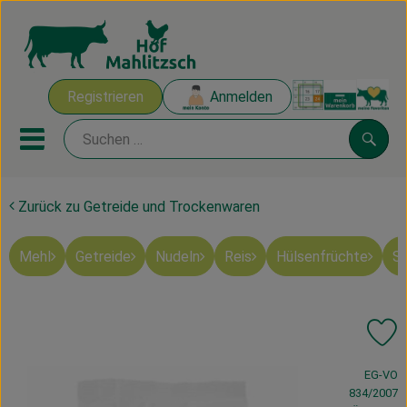
Warenk
Registrieren
Anmelden
Link
Mobiles Menu öffnen oder sch
Suche
Zurück zu Getreide und Trockenwaren
Ökokisten
Mehl
Getreide
Nudeln
Reis
Hülsenfrüchte
Sü
Mahlitzscher Produkte
Angebote & Inspiration
Pr
Ökokisten
, Verband:
EG-VO
Obst & Gemüse
834/2007