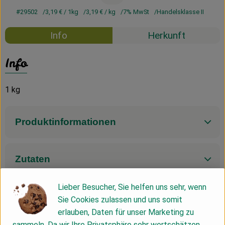
#29502
3,19 €
/ 1kg
3,19 €
/ kg
7% MwSt
Handelsklasse II
Info
Herkunft
Info
1 kg
Produktinformationen
Zutaten
Lieber Besucher, Sie helfen uns sehr, wenn
Nährwert-Info
Sie Cookies zulassen und uns somit
erlauben, Daten für unser Marketing zu
sammeln. Da wir Ihre Privatsphäre sehr wertschätzen,