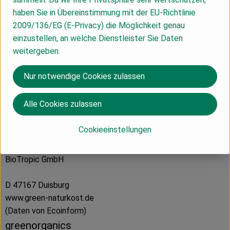
Produktdatenblatt
haben Sie in Übereinstimmung mit der EU-Richtlinie
2009/136/EG (E-Privacy) die Möglichkeit genau
einzustellen, an welche Dienstleister Sie Daten
weitergeben.
Herkunft
Nur notwendige Cookies zulassen
Hersteller: greenorganics
Alle Cookies zulassen
Kolumbien
Cookieeinstellungen
BioTropic GmbH
D 47167 Duisburg
www.green-naturkost.de
(Daten von Ecoinform)
greenorganics