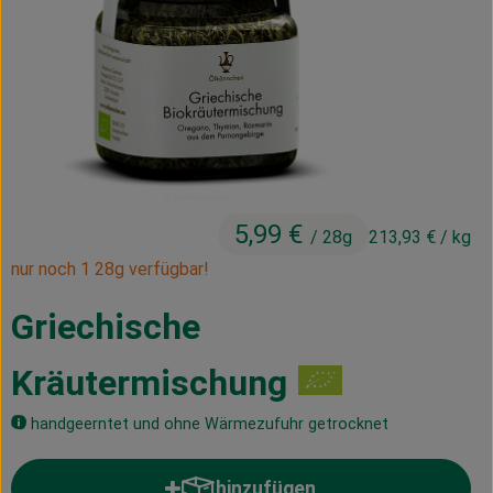
Kühltheke
Vorratskammer
Getränke
Haus, Garten & Co.
5,99 €
/ 28g
213,93 €
/ kg
Über uns
nur noch 1 28g verfügbar!
Lieferservice
Griechische
Neues vom Hof
Kräutermischung
Blog
handgeerntet und ohne Wärmezufuhr getrocknet
hinzufügen