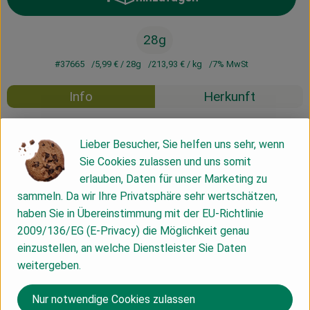
Produkt zum Warenkorb hinzufü
28g
#37665
5,99 €
/ 28g
213,93 €
/ kg
7% MwSt
Info
Herkunft
Info
Lieber Besucher, Sie helfen uns sehr, wenn
Sie Cookies zulassen und uns somit
handgeerntet und ohne Wärmezufuhr getrocknet
erlauben, Daten für unser Marketing zu
sammeln. Da wir Ihre Privatsphäre sehr wertschätzen,
haben Sie in Übereinstimmung mit der EU-Richtlinie
Produktinformationen
2009/136/EG (E-Privacy) die Möglichkeit genau
einzustellen, an welche Dienstleister Sie Daten
weitergeben.
Produktdatenblatt
Nur notwendige Cookies zulassen