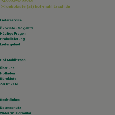
035242-65620
oekokiste (at) hof-mahlitzsch.de
Lieferservice
Ökokiste - So geht's
Häufige Fragen
Probelieferung
Liefergebiet
Hof Mahlitzsch
Über uns
Hofladen
Bürokiste
Zertifikate
Rechtliches
Datenschutz
Widerruf-Formular