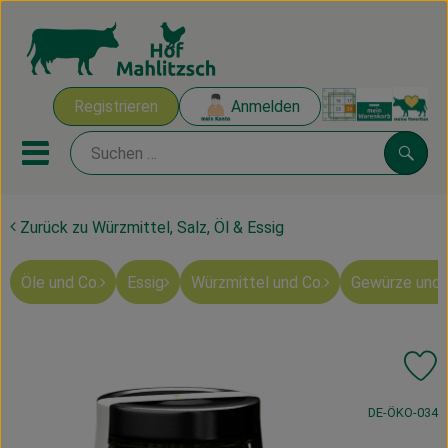
Warenk
Registrieren
Anmelden
Link
Mobiles Menu öffnen oder sch
Suche
Zurück zu Würzmittel, Salz, Öl & Essig
Ökokisten
Öle und Co.
Essig
Würzmittel und Co.
Gewürze und 
Mahlitzscher Produkte
Angebote & Inspiration
Pr
Ökokisten
, Kontrollstelle
DE-ÖKO-034
Obst & Gemüse