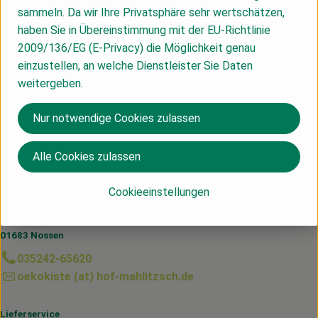
sammeln. Da wir Ihre Privatsphäre sehr wertschätzen,
haben Sie in Übereinstimmung mit der EU-Richtlinie
Produktinformationen
2009/136/EG (E-Privacy) die Möglichkeit genau
einzustellen, an welche Dienstleister Sie Daten
weitergeben.
Herkunft
Nur notwendige Cookies zulassen
IT
Alle Cookies zulassen
Du hast eine Frage? Wir helfen dir gerne:
Cookieeinstellungen
Hof Mahlitzsch GbR
Mahlitzsch Nr. 1
01683 Nossen
035242-65620
oekokiste (at) hof-mahlitzsch.de
Lieferservice