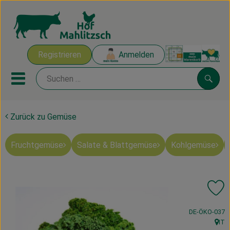
Warenk
Registrieren
Anmelden
Link
Mobiles Menu öffnen oder sch
Suche
Zurück zu Gemüse
Ökokisten
Fruchtgemüse
Salate & Blattgemüse
Kohlgemüse
Mahlitzscher Produkte
Angebote & Inspiration
Pr
Ökokisten
, Kontrollstelle
DE-ÖKO-037
Obst & Gemüse
IT
, Her