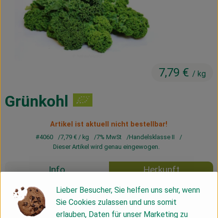
Kühltheke
Vorratskammer
Getränke
7,79 €
Haus, Garten & Co.
/ kg
Grünkohl
Über uns
Artikel ist aktuell nicht bestellbar!
Lieferservice
#4060
7,79 €
/ kg
7% MwSt
Handelsklasse II
Dieser Artikel wird genau eingewogen.
Neues vom Hof
Info
Herkunft
Blog
Lieber Besucher, Sie helfen uns sehr, wenn
Info
Sie Cookies zulassen und uns somit
erlauben, Daten für unser Marketing zu