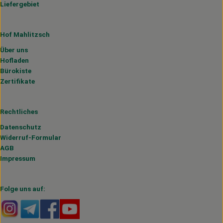
Liefergebiet
Hof Mahlitzsch
Über uns
Hofladen
Bürokiste
Zertifikate
Rechtliches
Datenschutz
Widerruf-Formular
AGB
Impressum
Folge uns auf:
Externer Link zu https://www.instagram.com/hofmahlitzs
Externer Link zu https://t.me/s/hofmahlitzsch
Externer Link zu https://www.facebook.com/H
Externer Link zu https://www.youtube.