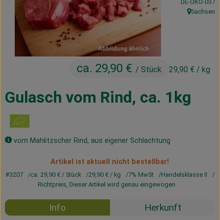
, Kontrollstelle
DE-ÖKO-037
Kühltheke
Sachsen
, Herkunft:
Vorratskammer
Getränke
ca. 29,90 €
/ Stück
29,90 €
/ kg
Haus, Garten & Co.
Gulasch vom Rind, ca. 1kg
Über uns
Lieferservice
vom Mahlitzscher Rind, aus eigener Schlachtung
Neues vom Hof
Artikel ist aktuell nicht bestellbar!
Blog
#3207
ca. 29,90 €
/ Stück
29,90 €
/ kg
7% MwSt
Handelsklasse II
Richtpreis,
Dieser Artikel wird genau eingewogen.
Info
Herkunft