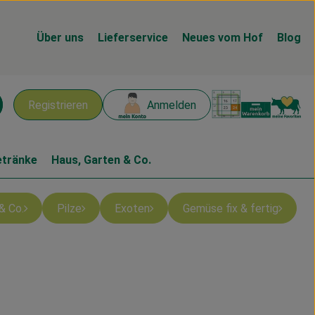
Über uns
Lieferservice
Neues vom Hof
Blog
Warenk
L
Registrieren
Anmelden
chen
etränke
Haus, Garten & Co.
& Co.
Pilze
Exoten
Gemüse fix & fertig
n