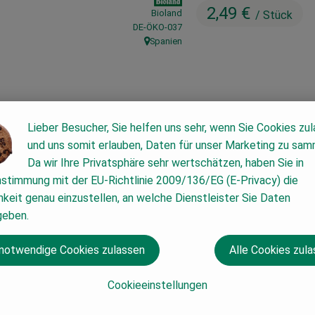
2,49 €
Bioland
/ Stück
, Kontrollstelle:
DE-ÖKO-037
Spanien
, Herkunft:
#4027
2,49 €
/ Stück
7% 
Lieber Besucher, Sie helfen uns sehr, wenn Sie Cookies zu
und uns somit erlauben, Daten für unser Marketing zu sam
Da wir Ihre Privatsphäre sehr wertschätzen, haben Sie in
nstimmung mit der EU-Richtlinie 2009/136/EG (E-Privacy) die
keit genau einzustellen, an welche Dienstleister Sie Daten
geben.
 notwendige Cookies zulassen
Alle Cookies zul
Cookieeinstellungen