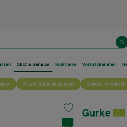
Su
isten
Obst & Gemüse
Kühltheke
Vorratskammer
G
müse
Wurzel- & Knollengemüse
Zwiebel, Knoblauch 
Gurke
Produkt zu Favouriten hinzufüge
, Verband: