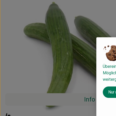
Überei
Möglich
weiter
Nur
Info
Info