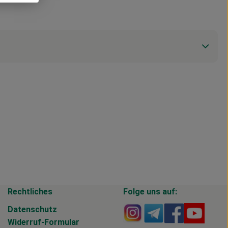
Rechtliches
Folge uns auf:
Externer Link zu https
Externer Link zu 
Externer Li
Extern
Datenschutz
Widerruf-Formular