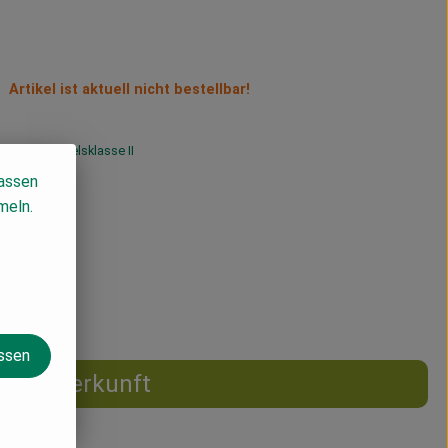
Artikel ist aktuell nicht bestellbar!
MwSt
Handelsklasse II
lassen
meln.
assen
Herkunft