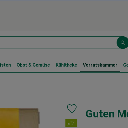
Su
isten
Obst & Gemüse
Kühltheke
Vorratskammer
G
Guten M
Produkt zu Favouriten hinzufüg
, Verband: