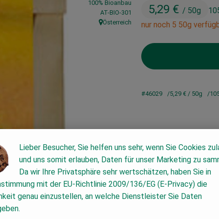
100% Bioanbau
5,29 €
/ 50g
10
, Kontrollstelle:
AT-BIO-301
Österreich
nur noch 5 50g verfügb
, Herkunft:
#46029
5,29 €
/ 50g
105
Lieber Besucher, Sie helfen uns sehr, wenn Sie Cookies zu
und uns somit erlauben, Daten für unser Marketing zu sam
Da wir Ihre Privatsphäre sehr wertschätzen, haben Sie in
nstimmung mit der EU-Richtlinie 2009/136/EG (E-Privacy) die
keit genau einzustellen, an welche Dienstleister Sie Daten
geben.