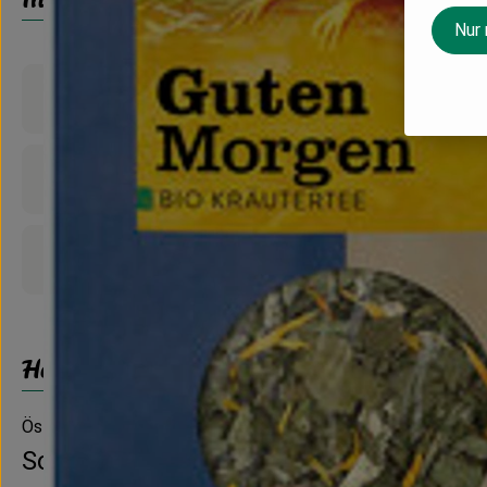
Nur
Produktinformationen
Nährwert-Info
Produktdatenblatt
Herkunft
Österreich
Sonnentor