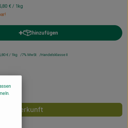
5,80 €
/ 1kg
ar!
hinzufügen
Produkt zum Warenkorb hinzufügen
,80 €
/ 1kg
7% MwSt
Handelsklasse II
lassen
meln.
Herkunft