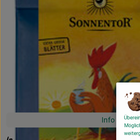
Überei
Info
Möglich
weiter
Info