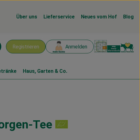
Über uns
Lieferservice
Neues vom Hof
Blog
Warenk
L
Registrieren
Anmelden
chen
etränke
Haus, Garten & Co.
orgen-Tee
en