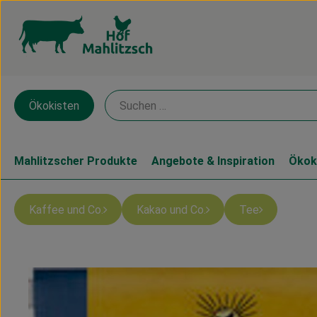
Ökokisten
Mahlitzscher Produkte
Angebote & Inspiration
Ökok
Kaffee und Co.
Kakao und Co.
Tee