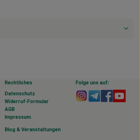
Rechtliches
Folge uns auf:
Externer Link zu https
Externer Link zu 
Externer Li
Extern
Datenschutz
Widerruf-Formular
AGB
Impressum
Blog
&
Veranstaltungen