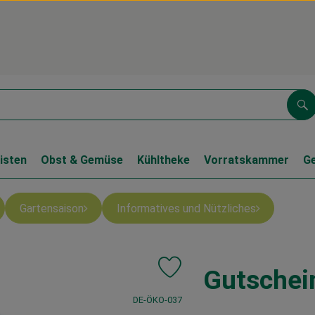
Su
isten
Obst & Gemüse
Kühltheke
Vorratskammer
G
Gartensaison
Informatives und Nützliches
Gutschei
Produkt zu Favouriten hinzufüge
, Kontrollstelle:
DE-ÖKO-037