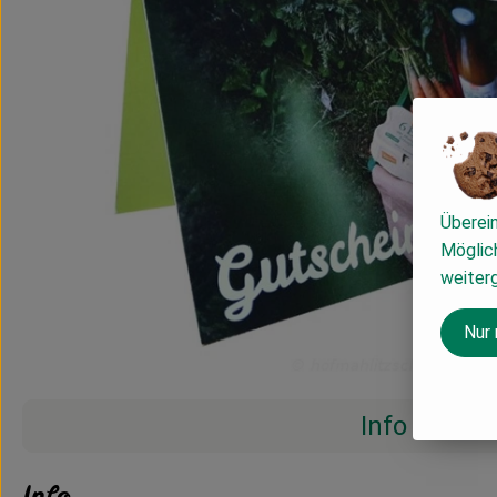
Überei
Möglich
weiter
Nur
Info
Info