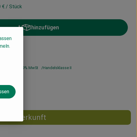
0 €
/ Stück
hinzufügen
Produkt zum Warenkorb hinzufügen
lassen
meln.
 €
/ Stück
19% MwSt
Handelsklasse II
assen
Herkunft