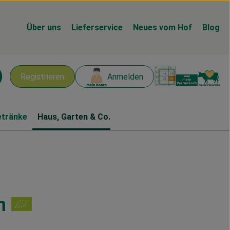
Über uns
Lieferservice
Neues vom Hof
Blog
Warenk
L
Registrieren
Anmelden
chen
etränke
Haus, Garten & Co.
n
n