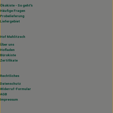
Ökokiste - So geht's
Häufige Fragen
Probelieferung
Liefergebiet
Hof Mahlitzsch
Über uns
Hofladen
Bürokiste
Zertifikate
Rechtliches
Datenschutz
Widerruf-Formular
AGB
Impressum