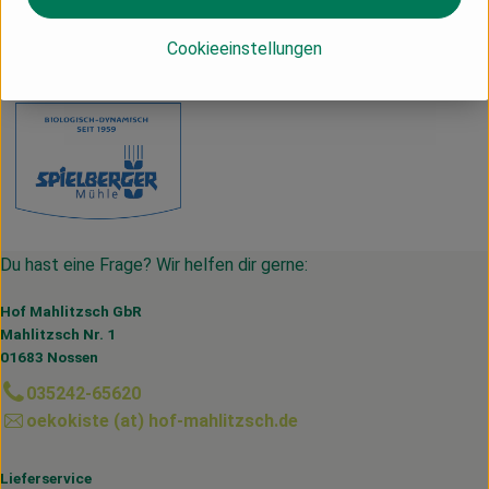
Deutschland
Cookieeinstellungen
Spielberger Mühle
Du hast eine Frage? Wir helfen dir gerne:
Hof Mahlitzsch GbR
Mahlitzsch Nr. 1
01683 Nossen
035242-65620
oekokiste (at) hof-mahlitzsch.de
Lieferservice