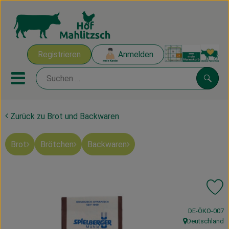
Warenk
Registrieren
Anmelden
Link
Mobiles Menu öffnen oder sch
Suche
Zurück zu Brot und Backwaren
Ökokisten
Brot
Brötchen
Backwaren
Mahlitzscher Produkte
Angebote & Inspiration
Pr
Ökokisten
, Kontrollstelle
DE-ÖKO-007
Obst & Gemüse
Deutschland
, Herkunft: