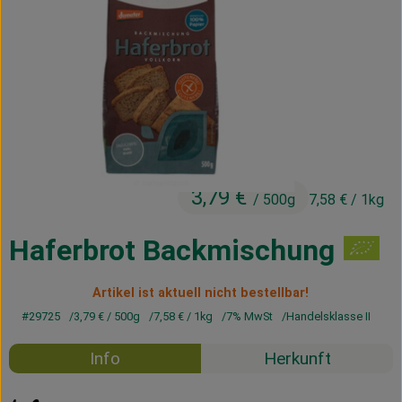
Kühltheke
Vorratskammer
Getränke
Haus, Garten & Co.
3,79 €
/ 500g
7,58 €
/ 1kg
Über uns
Lieferservice
Haferbrot Backmischung
Neues vom Hof
Artikel ist aktuell nicht bestellbar!
#29725
3,79 €
/ 500g
7,58 €
/ 1kg
7% MwSt
Handelsklasse II
Blog
Info
Herkunft