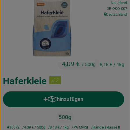
Naturland
Kühltheke
, Kontrollstelle
DE-ÖKO-007
Deutschland
, Herkunft:
Vorratskammer
Getränke
Haus, Garten & Co.
4,09 €
/ 500g
8,18 €
/ 1kg
Über uns
Lieferservice
Haferkleie
Neues vom Hof
hinzufügen
Produkt zum Warenkorb hinzufü
Blog
500g
#30072
4,09 €
/ 500g
8,18 €
/ 1kg
7% MwSt
Handelsklasse II