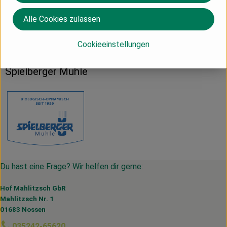
Alle Cookies zulassen
Herkunft
Cookieeinstellungen
Deutschland
Spielberger Mühle
Du hast eine Frage? Wir helfen dir gerne:
Hof Mahlitzsch GbR
Mahlitzsch Nr. 1
01683 Nossen
035242-65620