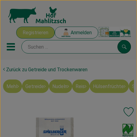
Warenk
Registrieren
Anmelden
Link
Mobiles Menu öffnen oder sch
Suche
Zurück zu Getreide und Trockenwaren
Ökokisten
Mehl
Getreide
Nudeln
Reis
Hülsenfrüchte
Sü
Mahlitzscher Produkte
Angebote & Inspiration
Pr
Ökokisten
, Verband:
Obst & Gemüse