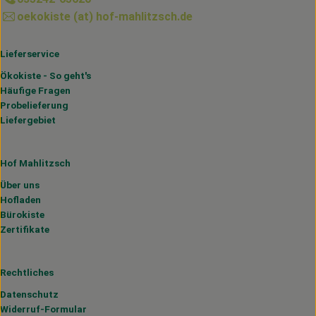
oekokiste (at) hof-mahlitzsch.de
Lieferservice
Ökokiste - So geht's
Häufige Fragen
Probelieferung
Liefergebiet
Hof Mahlitzsch
Über uns
Hofladen
Bürokiste
Zertifikate
Rechtliches
Datenschutz
Widerruf-Formular