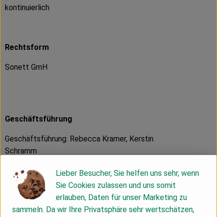
kontinuierlich
Rechtsform
Sonett GmH
Geschäftsführung
Geschäftsführung: Rebecca Kramer, Kerstin
Schramm
Lieber Besucher, Sie helfen uns sehr, wenn
Sie Cookies zulassen und uns somit
Markt, Verbreitungsgebiet
erlauben, Daten für unser Marketing zu
sammeln. Da wir Ihre Privatsphäre sehr wertschätzen,
Sonett wird vor allem über den