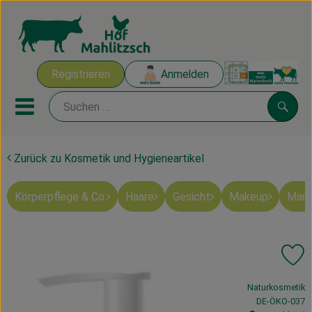
Warenk
Registrieren
Anmelden
Link
Mobiles Menu öffnen oder sch
Suche
Zurück zu Kosmetik und Hygieneartikel
Ökokisten
Körperpflege & Co.
Haare
Gesicht
Makeup
Mart
Mahlitzscher Produkte
Angebote & Inspiration
Pr
Ökokisten
, Verband:
Naturkosmetik
Obst & Gemüse
, Kontrollstelle
DE-ÖKO-037