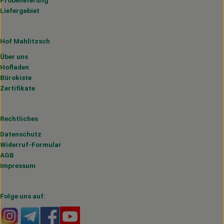
Probelieferung
Liefergebiet
Hof Mahlitzsch
Über uns
Hofladen
Bürokiste
Zertifikate
Rechtliches
Datenschutz
Widerruf-Formular
AGB
Impressum
Folge uns auf:
Externer Link zu https://www.instagram.com/hofmahlitzs
Externer Link zu https://t.me/s/hofmahlitzsch
Externer Link zu https://www.facebook.com/H
Externer Link zu https://www.youtube.