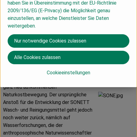
haben Sie in Übereinstimmung mit der EU-Richtlinie
Naturkosthandel vertrieben. Die Sonett
2009/136/EG (E-Privacy) die Möglichkeit genau
Produkte gibt es in 43 Ländern. Insgesamt
einzustellen, an welche Dienstleister Sie Daten
31 europäischen und 12 außereuropäischen
weitergeben.
Ländern und in 15 Sprachen.
Nur notwendige Cookies zulassen
Ausgangspunkt
Alle Cookies zulassen
SONETT gehört zu den Pionieren
ökologischer Wasch-und Reinigungsmittel
Cookieeinstellungen
und wurde 1977 gegründet, parallel zu der
ganz neu aufkommenden
Naturkostbewegung. Der ursprüngliche
Anstoß für die Entwicklung der SONETT
Wasch- und Reinigungsmittel geht jedoch
noch weiter zurück, nämlich auf
Wasserforschungen, die der
anthroposophische Naturwissenschaftler