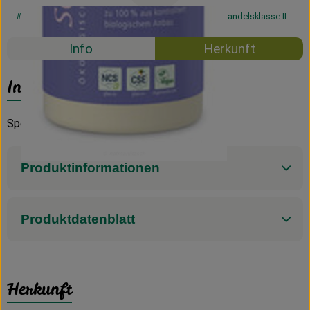
#57200
5,69 €
/ 300ml
18,97 €
/ l
19% MwSt
Handelsklasse II
Info
Herkunft
Info
Spender
Produktinformationen
Produktdatenblatt
Herkunft