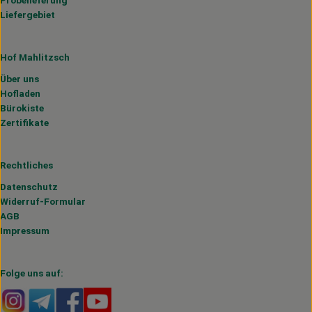
Probelieferung
Liefergebiet
Hof Mahlitzsch
Über uns
Hofladen
Bürokiste
Zertifikate
Rechtliches
Datenschutz
Widerruf-Formular
AGB
Impressum
Folge uns auf:
Externer Link zu https://www.instagram.com/hofmahlitzs
Externer Link zu https://t.me/s/hofmahlitzsch
Externer Link zu https://www.facebook.com/H
Externer Link zu https://www.youtube.