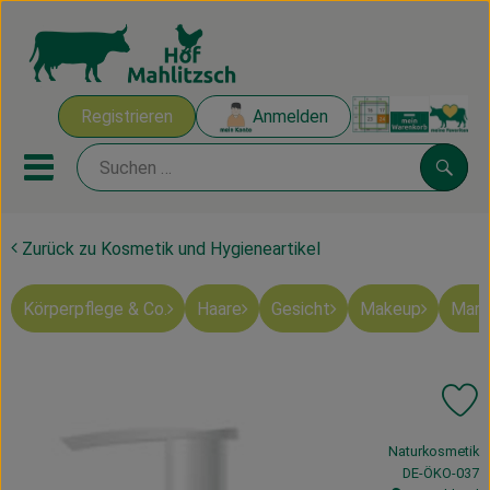
Warenk
Registrieren
Anmelden
Link
Mobiles Menu öffnen oder sch
Suche
Zurück zu Kosmetik und Hygieneartikel
Ökokisten
Körperpflege & Co.
Haare
Gesicht
Makeup
Mart
Mahlitzscher Produkte
Angebote & Inspiration
Pr
Ökokisten
, Verband:
Naturkosmetik
Obst & Gemüse
, Kontrollstelle
DE-ÖKO-037