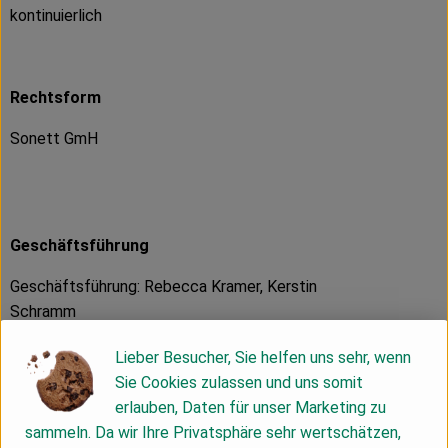
kontinuierlich
Rechtsform
Sonett GmH
Geschäftsführung
Geschäftsführung: Rebecca Kramer, Kerstin
Schramm
Lieber Besucher, Sie helfen uns sehr, wenn
Sie Cookies zulassen und uns somit
Markt, Verbreitungsgebiet
erlauben, Daten für unser Marketing zu
sammeln. Da wir Ihre Privatsphäre sehr wertschätzen,
Sonett wird vor allem über den