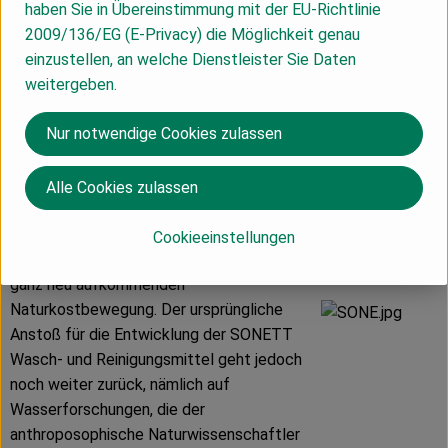
haben Sie in Übereinstimmung mit der EU-Richtlinie
Naturkosthandel vertrieben. Die Sonett
2009/136/EG (E-Privacy) die Möglichkeit genau
Produkte gibt es in 43 Ländern. Insgesamt
einzustellen, an welche Dienstleister Sie Daten
31 europäischen und 12 außereuropäischen
weitergeben.
Ländern und in 15 Sprachen.
Nur notwendige Cookies zulassen
Ausgangspunkt
Alle Cookies zulassen
SONETT gehört zu den Pionieren
ökologischer Wasch-und Reinigungsmittel
Cookieeinstellungen
und wurde 1977 gegründet, parallel zu der
ganz neu aufkommenden
Naturkostbewegung. Der ursprüngliche
Anstoß für die Entwicklung der SONETT
Wasch- und Reinigungsmittel geht jedoch
noch weiter zurück, nämlich auf
Wasserforschungen, die der
anthroposophische Naturwissenschaftler