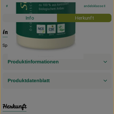
#57203
5,69 €
/ 300ml
18,97 €
/ l
19% MwSt
Handelsklasse II
Info
Herkunft
Info
Spender
Produktinformationen
Produktdatenblatt
Herkunft