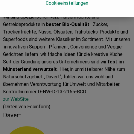
garantiert ökologische Produkte – vom Anbau bis zur
Cookieeinstellungen
Verpackung.
Wir sind Spezialist für Reis, Hülsenfrüchte und
Getreideprodukte in
bester Bio-Qualität
. Zucker,
Trockenfrüchte, Nüsse, Ölsaaten, Frühstücks-Produkte und
Superfoods sind weitere Klassiker im Sortiment. Mit unseren
innovativen Suppen-, Pfannen-, Convenience und Veggie-
Gerichten liefern wir frische Ideen für die kreative Küche.
Seit der Gründung unseres Unternehmens sind wir
fest im
Münsterland verwurzelt
. Hier, in unmittelbarer Nähe zum
Naturschutzgebiet „Davert“, fühlen wir uns wohl und
übernehmen Verantwortung für Umwelt und Mitarbeiter.
Kontrollnummer D-NW-D-13-2165-BCD
zur WebSite
(Daten von Ecoinform)
Davert