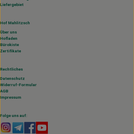
Liefergebiet
Hof Mahlitzsch
Über uns
Hofladen
Bürokiste
Zertifikate
Rechtliches
Datenschutz
Widerruf-Formular
AGB
Impressum
Folge uns auf:
Externer Link zu https://www.instagram.com/hofmahlitzs
Externer Link zu https://t.me/s/hofmahlitzsch
Externer Link zu https://www.facebook.com/H
Externer Link zu https://www.youtube.