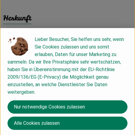
Herkunft
Hersteller: Davert
Lieber Besucher, Sie helfen uns sehr, wenn
Sie Cookies zulassen und uns somit
Österreich
erlauben, Daten für unser Marketing zu
sammeln. Da wir Ihre Privatsphäre sehr wertschätzen,
haben Sie in Übereinstimmung mit der EU-Richtlinie
2009/136/EG (E-Privacy) die Möglichkeit genau
Midsona Deutschland GmbH
einzustellen, an welche Dienstleister Sie Daten
weitergeben.
D 59387 Ascheberg
Nur notwendige Cookies zulassen
Mit
35 Jahren Naturkosterfahrung
stehen wir für den
kontrolliert biologischen Anbau, die kontinuierliche
Weiterentwicklung der Verarbeitungsverfahren, für
Alle Cookies zulassen
Transparenz, sorgfältige Kontrolle jeden Abschnitts und