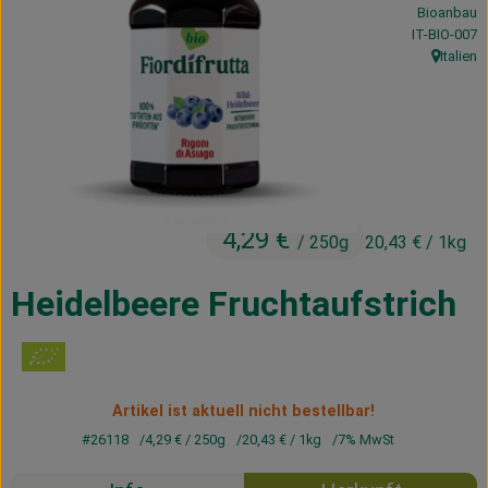
Bioanbau
Kühltheke
, Kontrollstel
IT-BIO-007
Italien
Vorratskammer
, Herkunft
Getränke
Haus, Garten & Co.
4,29 €
/ 250g
20,43 €
/ 1kg
Über uns
Lieferservice
Heidelbeere Fruchtaufstrich
Neues vom Hof
Blog
Artikel ist aktuell nicht bestellbar!
#26118
4,29 €
/ 250g
20,43 €
/ 1kg
7% MwSt