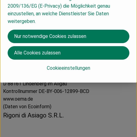
Herkunft
2009/136/EG (E-Privacy) die Möglichkeit genau
einzustellen, an welche Dienstleister Sie Daten
weitergeben.
Hersteller: ÖMA
Nur notwendige Cookies zulassen
Italien
Alle Cookies zulassen
Cookieeinstellungen
ÖMA Beer GmbH
Ökologische Molkereien Allgäu
D 88161 Lindenberg im Allgäu
Kontrollnummer DE-BY-006-12899-BCD
www.oema.de
(Daten von Ecoinform)
Rigoni di Asiago S.R.L.