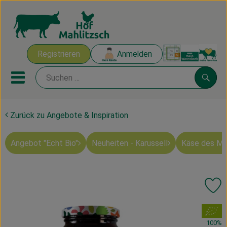
Warenk
Registrieren
Anmelden
Link
Mobiles Menu öffnen oder sch
Suche
Zurück zu Angebote & Inspiration
Ökokisten
Angebot "Echt Bio"
Neuheiten - Karussell
Käse des M
Mahlitzscher Produkte
Angebote & Inspiration
Pr
Ökokisten
, Verband:
Obst & Gemüse
100%