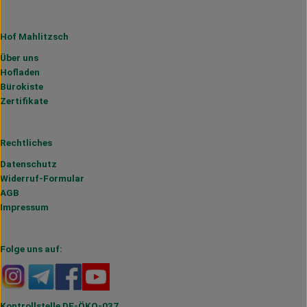
Hof Mahlitzsch
Über uns
Hofladen
Bürokiste
Zertifikate
Rechtliches
Datenschutz
Widerruf-Formular
AGB
Impressum
Folge uns auf:
Externer Link zu https://www.instagram.com/hofmahlitzs
Externer Link zu https://t.me/s/hofmahlitzsch
Externer Link zu https://www.facebook.com/H
Externer Link zu https://www.youtube.
Kontrollstelle DE-ÖKO-037