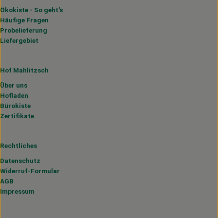
Ökokiste - So geht's
Häufige Fragen
Probelieferung
Liefergebiet
Hof Mahlitzsch
Über uns
Hofladen
Bürokiste
Zertifikate
Rechtliches
Datenschutz
Widerruf-Formular
AGB
Impressum