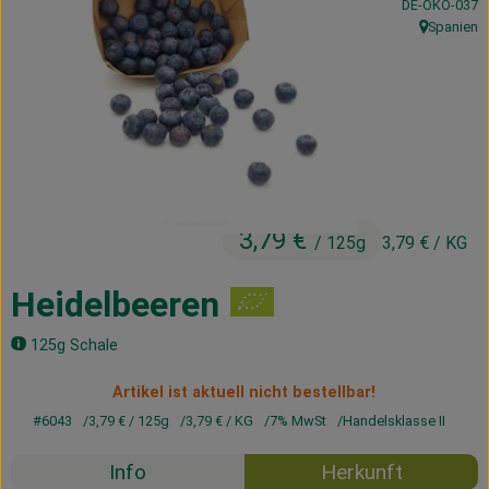
, Kontrollstelle
DE-ÖKO-037
Kühltheke
Spanien
, Herkunft:
Vorratskammer
Getränke
Haus, Garten & Co.
3,79 €
/ 125g
3,79 €
/ KG
Über uns
Lieferservice
Heidelbeeren
Neues vom Hof
125g Schale
Blog
Artikel ist aktuell nicht bestellbar!
#6043
3,79 €
/ 125g
3,79 €
/ KG
7% MwSt
Handelsklasse II
Info
Herkunft