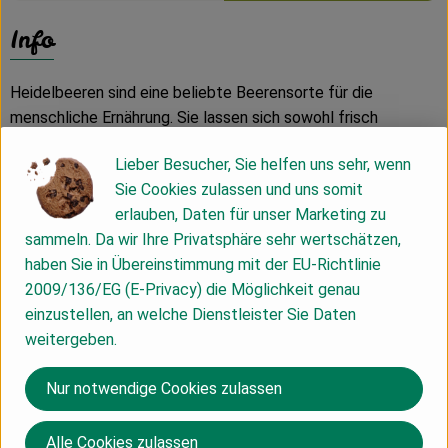
Info
Heidelbeeren sind eine beliebte Beerensorte für die
menschliche Ernährung. Sie lassen sich sowohl frisch
verzehren als auch in der Küche verwerten.
Lieber Besucher, Sie helfen uns sehr, wenn
Sie Cookies zulassen und uns somit
Anthocyane in der Heidelbeere sind auch für ihre
erlauben, Daten für unser Marketing zu
antioxidativen und entzündungshemmenden Eigenschaften
sammeln. Da wir Ihre Privatsphäre sehr wertschätzen,
verantwortlich.
haben Sie in Übereinstimmung mit der EU-Richtlinie
2009/136/EG (E-Privacy) die Möglichkeit genau
Heidelbeeren halten sich nicht allzu lange. Getrocknete, reife
einzustellen, an welche Dienstleister Sie Daten
Beeren lassen sich außerdem heilkundlich gegen Durchfall
weitergeben.
verwenden. Frische Beeren wirken eher abführend.
Nur notwendige Cookies zulassen
Produktinformationen
Alle Cookies zulassen