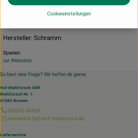
Cookieeinstellungen
Herkunft
Hersteller: Schramm
Spanien
zur Webseite
Du hast eine Frage? Wir helfen dir gerne:
Hof Mahlitzsch GbR
Mahlitzsch Nr. 1
01683 Nossen
035242-65620
oekokiste (at) hof-mahlitzsch.de
Lieferservice