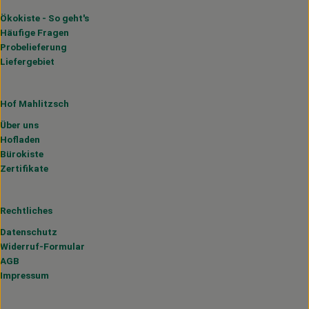
Ökokiste - So geht's
Häufige Fragen
Probelieferung
Liefergebiet
Hof Mahlitzsch
Über uns
Hofladen
Bürokiste
Zertifikate
Rechtliches
Datenschutz
Widerruf-Formular
AGB
Impressum