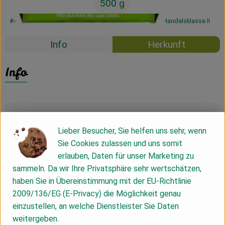
500 g
#45022
17,19 €
/ 500 g
34,38 €
/ kg
7% MwSt
Handelsklasse II
Info
Herkunft
Info
Produktinformationen
Lieber Besucher, Sie helfen uns sehr, wenn
Sie Cookies zulassen und uns somit
Zutaten
erlauben, Daten für unser Marketing zu
sammeln. Da wir Ihre Privatsphäre sehr wertschätzen,
haben Sie in Übereinstimmung mit der EU-Richtlinie
Produktdatenblatt
2009/136/EG (E-Privacy) die Möglichkeit genau
einzustellen, an welche Dienstleister Sie Daten
weitergeben.