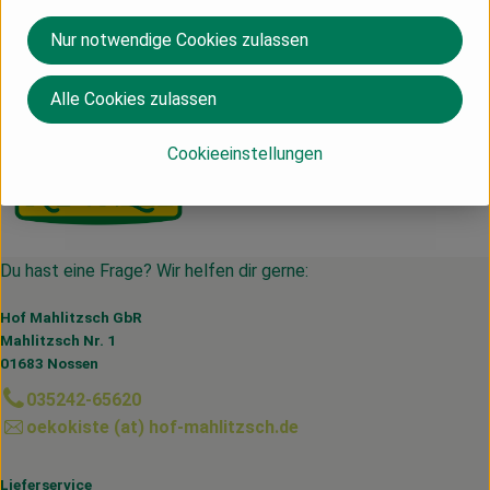
Herkunft
Nur notwendige Cookies zulassen
DE
Alle Cookies zulassen
Rapunzel
Cookieeinstellungen
Du hast eine Frage? Wir helfen dir gerne:
Hof Mahlitzsch GbR
Mahlitzsch Nr. 1
01683 Nossen
035242-65620
oekokiste (at) hof-mahlitzsch.de
Lieferservice