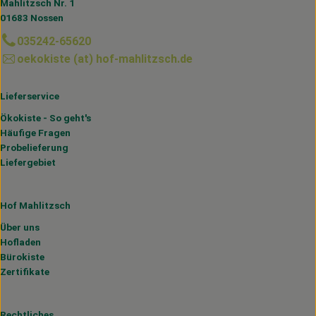
Mahlitzsch Nr. 1
01683 Nossen
035242-65620
oekokiste (at) hof-mahlitzsch.de
Lieferservice
Ökokiste - So geht's
Häufige Fragen
Probelieferung
Liefergebiet
Hof Mahlitzsch
Über uns
Hofladen
Bürokiste
Zertifikate
Rechtliches