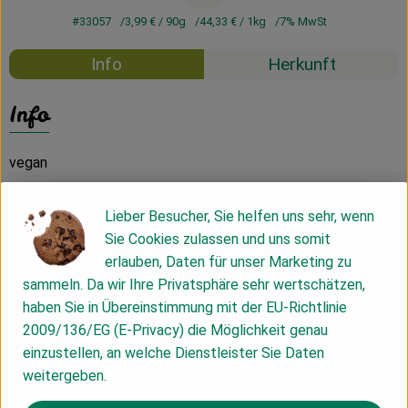
#33057
3,99 €
/ 90g
44,33 €
/ 1kg
7% MwSt
Info
Herkunft
Info
vegan
Lieber Besucher, Sie helfen uns sehr, wenn
Produktinformationen
Sie Cookies zulassen und uns somit
erlauben, Daten für unser Marketing zu
sammeln. Da wir Ihre Privatsphäre sehr wertschätzen,
Zutaten
haben Sie in Übereinstimmung mit der EU-Richtlinie
2009/136/EG (E-Privacy) die Möglichkeit genau
einzustellen, an welche Dienstleister Sie Daten
Nährwert-Info
weitergeben.