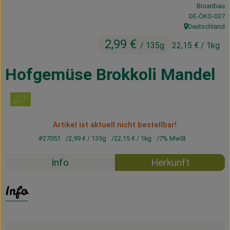
Bioanbau
Kühltheke
, Kontrollstelle
DE-ÖKO-037
Deutschland
Vorratskammer
, Herkunft:
2,99 €
/ 135g
22,15 €
/ 1kg
Getränke
Hofgemüse Brokkoli Mandel
Haus, Garten & Co.
Über uns
Artikel ist aktuell nicht bestellbar!
Lieferservice
#27051
2,99 €
/ 135g
22,15 €
/ 1kg
7% MwSt
Neues vom Hof
Info
Herkunft
Blog
Info