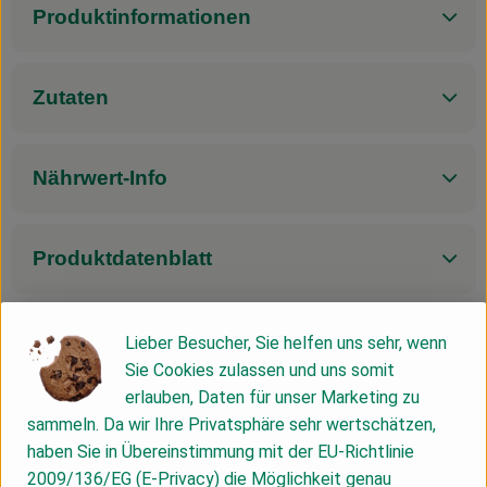
Produktinformationen
Zutaten
Nährwert-Info
Produktdatenblatt
Lieber Besucher, Sie helfen uns sehr, wenn
Herkunft
Sie Cookies zulassen und uns somit
erlauben, Daten für unser Marketing zu
sammeln. Da wir Ihre Privatsphäre sehr wertschätzen,
Hersteller: Allos
haben Sie in Übereinstimmung mit der EU-Richtlinie
2009/136/EG (E-Privacy) die Möglichkeit genau
Deutschland