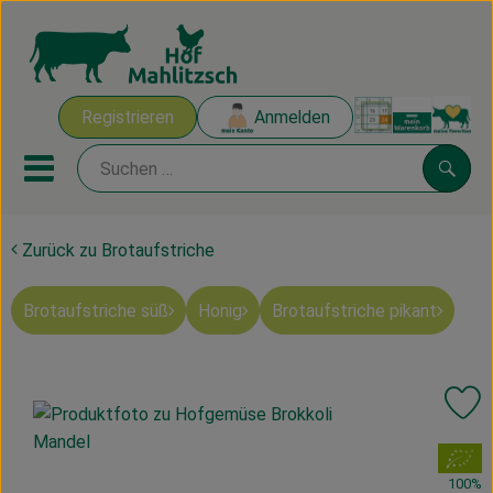
Warenk
Registrieren
Anmelden
Link
Mobiles Menu öffnen oder sch
Suche
Zurück zu Brotaufstriche
Ökokisten
Brotaufstriche süß
Honig
Brotaufstriche pikant
Mahlitzscher Produkte
Angebote & Inspiration
Pr
Ökokisten
, Verband:
Obst & Gemüse
100%