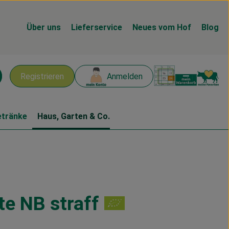
Über uns
Lieferservice
Neues vom Hof
Blog
Warenk
L
Registrieren
Anmelden
chen
etränke
Haus, Garten & Co.
te NB straff
n