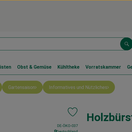
Su
isten
Obst & Gemüse
Kühltheke
Vorratskammer
G
Gartensaison
Informatives und Nützliches
Holzbürs
Produkt zu Favouriten hinzufüge
, Kontrollstelle:
DE-ÖKO-037
Deutschland