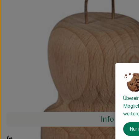
Überei
Möglich
weiter
Info
Nur
Info