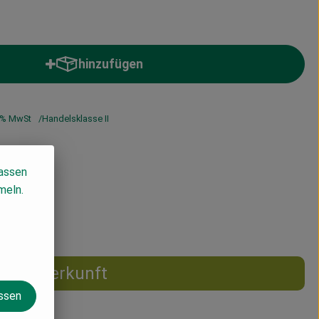
hinzufügen
Produkt zum Warenkorb hinzufügen
% MwSt
Handelsklasse II
lassen
meln.
Herkunft
assen