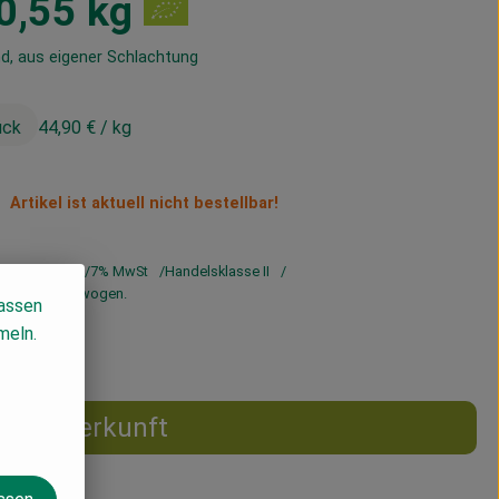
 0,55 kg
d, aus eigener Schlachtung
ück
44,90 €
/ kg
Artikel ist aktuell nicht bestellbar!
44,90 €
/ kg
7% MwSt
Handelsklasse II
rd genau eingewogen.
lassen
meln.
Herkunft