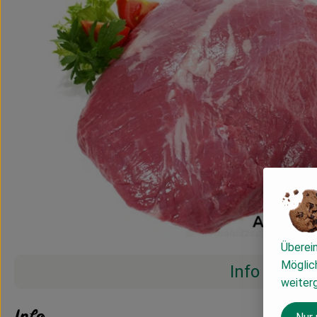
Überei
Möglich
Info
weiter
Info