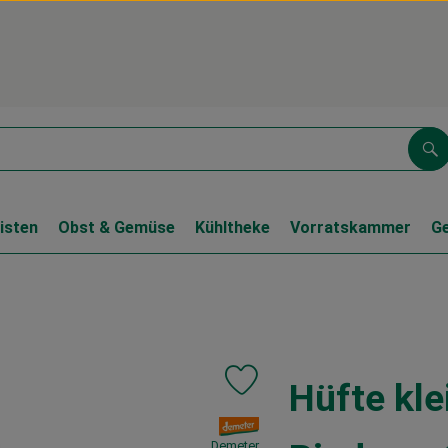
Su
isten
Obst & Gemüse
Kühltheke
Vorratskammer
G
Hüfte kl
Produkt zu Favouriten hinzufüge
, Verband:
Demeter