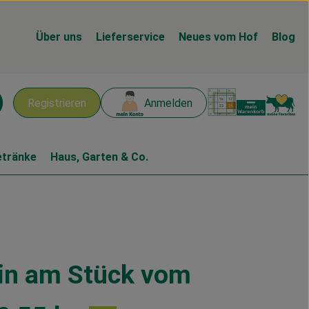
Über uns
Lieferservice
Neues vom Hof
Blog
Warenk
L
Registrieren
Anmelden
chen
etränke
Haus, Garten & Co.
ein am Stück vom
n