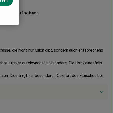
assen
zu uns aufnehmen.
asse, die nicht nur Milch gibt, sondern auch entsprechend
bot stärker durchwachsen als andere. Dies ist keinesfalls
sen. Dies trägt zur besonderen Qualität des Fleisches bei.