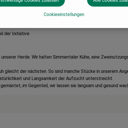
 notwendige Cookies zulassen
Alle Cookies zul
Cookieeinstellungen
tellartikel! Für Stornierungen bitte Kontakt 
 der Initiative
unserer Herde. Wir halten Simmentaler Kühe, eine Zweinutzungsr
Kuh gleicht der nächsten. So sind manche Stücke in unserem Ange
atürlichkeit und Langsamkeit der Aufzucht unterstreicht.
 gemästet, im Gegenteil, wir lassen sie langsam und gesund wach