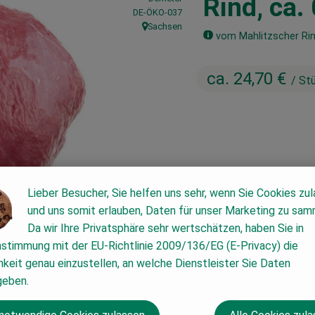
Rind, ca.
, Kontrollstelle:
DE-ÖKO-037
Sachsen
, Herkunft:
vom Mahlitzscher Rin
ca. 24,70 €
/ St
#3213
ca. 24,70 €
/ Stück
Richtpreis,
Dieser Artikel wi
Lieber Besucher, Sie helfen uns sehr, wenn Sie Cookies zu
und uns somit erlauben, Daten für unser Marketing zu sam
Da wir Ihre Privatsphäre sehr wertschätzen, haben Sie in
nstimmung mit der EU-Richtlinie 2009/136/EG (E-Privacy) die
keit genau einzustellen, an welche Dienstleister Sie Daten
geben.