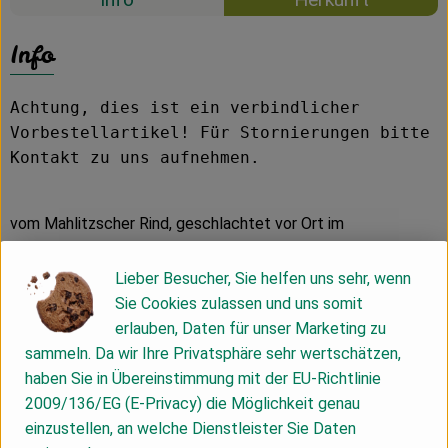
Info
Achtung, dies ist ein verbindlicher
Vorbestellartikel! Für Stornierungen bitte
Kontakt zu uns aufnehmen.
vom Mahlitzscher Rind, geschlachtet vor Ort im
Schlachtmobil der Initiative
Lieber Besucher, Sie helfen uns sehr, wenn
MHD 11.07.2026
Sie Cookies zulassen und uns somit
erlauben, Daten für unser Marketing zu
Unser Demeter-Rindfleisch stammt ausschließlich von
sammeln. Da wir Ihre Privatsphäre sehr wertschätzen,
Tieren unserer Herde. Wir halten Simmentaler Kühe, eine
haben Sie in Übereinstimmung mit der EU-Richtlinie
Zweinutzungsrasse, die nicht nur Milch gibt, sondern auch
2009/136/EG (E-Privacy) die Möglichkeit genau
entsprechend Fleisch ansetzt.
einzustellen, an welche Dienstleister Sie Daten
Rindfleisch aus Mahlitzsch ist ein Naturprodukt, denn keine