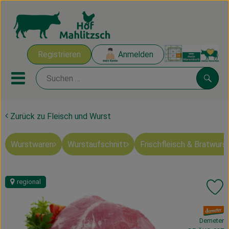
Warenk
Registrieren
Anmelden
Link
Mobiles Menu öffnen oder sch
Suche
Zurück zu Fleisch und Wurst
Ökokisten
Wurstwaren
Wurstaufschnitt
Frischfleisch & Bratwurs
Mahlitzscher Produkte
Angebote & Inspiration
regional
Pr
Ökokisten
, Verband:
Obst & Gemüse
Demeter