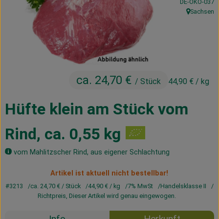
, Kontrollstelle
DE-ÖKO-037
Kühltheke
Sachsen
, Herkunft:
Vorratskammer
Getränke
Haus, Garten & Co.
ca. 24,70 €
/ Stück
44,90 €
/ kg
Hüfte klein am Stück vom
Über uns
Rind, ca. 0,55 kg
Lieferservice
Neues vom Hof
vom Mahlitzscher Rind, aus eigener Schlachtung
Artikel ist aktuell nicht bestellbar!
Blog
#3213
ca. 24,70 €
/ Stück
44,90 €
/ kg
7% MwSt
Handelsklasse II
Richtpreis,
Dieser Artikel wird genau eingewogen.
Info
Herkunft