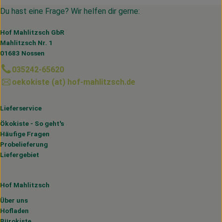
Du hast eine Frage? Wir helfen dir gerne:
Hof Mahlitzsch GbR
Mahlitzsch Nr. 1
01683 Nossen
035242-65620
oekokiste (at) hof-mahlitzsch.de
Lieferservice
Ökokiste - So geht's
Häufige Fragen
Probelieferung
Liefergebiet
Hof Mahlitzsch
Über uns
Hofladen
Bürokiste