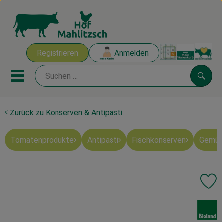
Warenk
Registrieren
Anmelden
Link
Mobiles Menu öffnen oder sch
Suche
Zurück zu Konserven & Antipasti
Ökokisten
Tomatenprodukte
Antipasti
Fischkonserven
Gemüs
Mahlitzscher Produkte
Angebote & Inspiration
Pr
Ökokisten
, Verband:
Obst & Gemüse