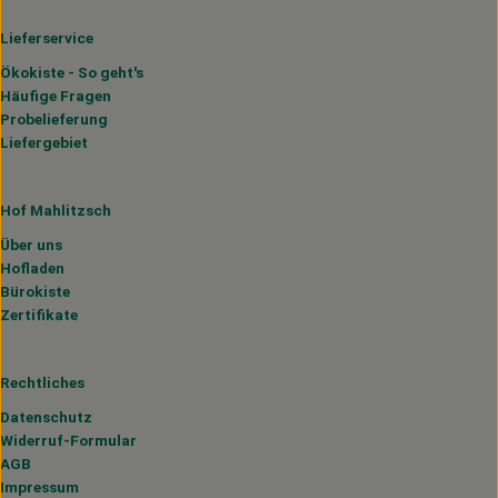
Lieferservice
Ökokiste - So geht's
Häufige Fragen
Probelieferung
Liefergebiet
Hof Mahlitzsch
Über uns
Hofladen
Bürokiste
Zertifikate
Rechtliches
Datenschutz
Widerruf-Formular
AGB
Impressum