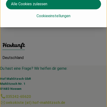
Nährwert-Info
Alle Cookies zulassen
Cookieeinstellungen
Produktdatenblatt
Herkunft
Deutschland
Du hast eine Frage? Wir helfen dir gerne:
Hof Mahlitzsch GbR
Mahlitzsch Nr. 1
01683 Nossen
035242-65620
oekokiste (at) hof-mahlitzsch.de