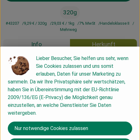
320g
#43207
9,29 €
/ 320g
29,03 €
/ 1kg
7% MwSt
Handelsklasse II
Mehrweg
Info
Herkunft
Lieber Besucher, Sie helfen uns sehr, wenn
Info
Sie Cookies zulassen und uns somit
erlauben, Daten für unser Marketing zu
im Glas
sammeln. Da wir Ihre Privatsphäre sehr wertschätzen,
haben Sie in Übereinstimmung mit der EU-Richtlinie
2009/136/EG (E-Privacy) die Möglichkeit genau
Produktinformationen
einzustellen, an welche Dienstleister Sie Daten
weitergeben.
Zutaten
Nur notwendige Cookies zulassen