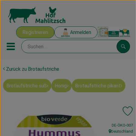
Warenk
Registrieren
Anmelden
Link
Mobiles Menu öffnen oder sch
Suche
Zurück zu Brotaufstriche
Ökokisten
Brotaufstriche süß
Honig
Brotaufstriche pikant
Mahlitzscher Produkte
Angebote & Inspiration
Pr
Ökokisten
, Kontrollstelle
DE-ÖKO-007
Obst & Gemüse
Deutschland
, Herkunft: