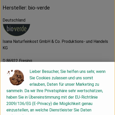
Hersteller: bio-verde
Deutschland
Isana Naturfeinkost GmbH & Co. Produktions- und Handels
KG
D 86922 Eresing
Beste Qualität ist unser Anspruch, weshalb wir ausschließlich
Lieber Besucher, Sie helfen uns sehr, wenn
beste Rohstoffe weiterverarbeiten. Diese können nach
Sie Cookies zulassen und uns somit
unserem Verständnis nur aus Bio-Agrikultur beziehungsweise
erlauben, Daten für unser Marketing zu
Bio-Aquakultur stammen. Mit unseren Lieferant:innen pflegen
sammeln. Da wir Ihre Privatsphäre sehr wertschätzen,
wir engen Kontakt und legen größten Wert auf faire und
haben Sie in Übereinstimmung mit der EU-Richtlinie
langfristige Partnerschaften, um die Existenz mittel- und
2009/136/EG (E-Privacy) die Möglichkeit genau
kleinbäuerlichen Betrieben zu sichern. Aus vielen
einzustellen, an welche Dienstleister Sie Daten
Lieferant:innen sind längst Freund:innen geworden.