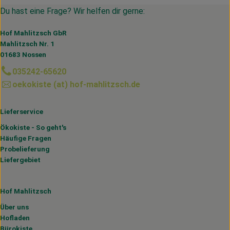
Du hast eine Frage? Wir helfen dir gerne:
Hof Mahlitzsch GbR
Mahlitzsch Nr. 1
01683 Nossen
035242-65620
oekokiste (at) hof-mahlitzsch.de
Lieferservice
Ökokiste - So geht's
Häufige Fragen
Probelieferung
Liefergebiet
Hof Mahlitzsch
Über uns
Hofladen
Bürokiste