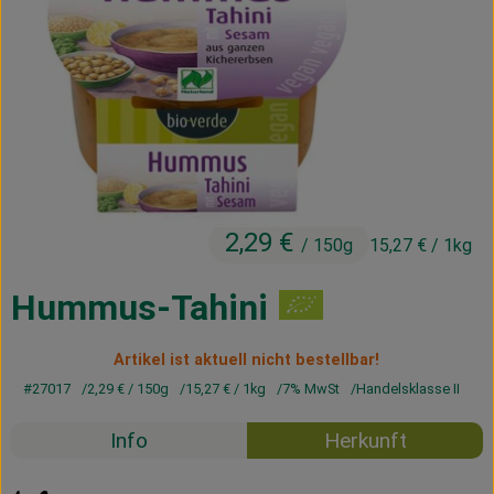
Kühltheke
Vorratskammer
Getränke
Haus, Garten & Co.
2,29 €
/ 150g
15,27 €
/ 1kg
Über uns
Lieferservice
Hummus-Tahini
Neues vom Hof
Artikel ist aktuell nicht bestellbar!
#27017
2,29 €
/ 150g
15,27 €
/ 1kg
7% MwSt
Handelsklasse II
Blog
Info
Herkunft