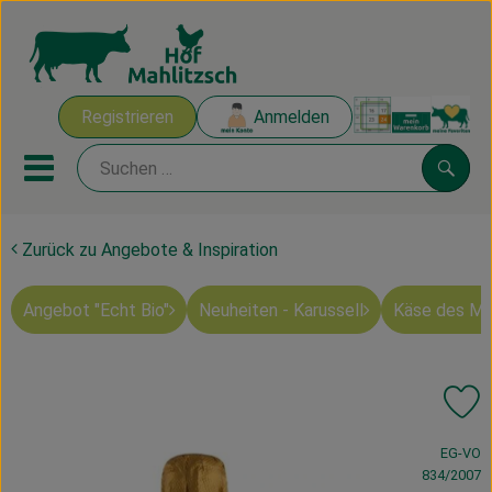
Warenk
Registrieren
Anmelden
Link
Mobiles Menu öffnen oder sch
Suche
Zurück zu Angebote & Inspiration
Ökokisten
Angebot "Echt Bio"
Neuheiten - Karussell
Käse des M
Mahlitzscher Produkte
Angebote & Inspiration
Pr
Ökokisten
, Verband:
EG-VO
Obst & Gemüse
834/2007