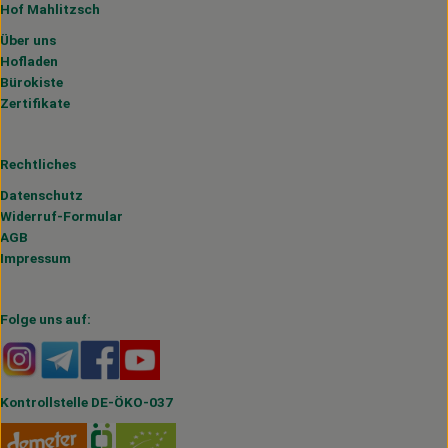
Hof Mahlitzsch
Über uns
Hofladen
Bürokiste
Zertifikate
Rechtliches
Datenschutz
Widerruf-Formular
AGB
Impressum
Folge uns auf:
Externer Link zu https://www.instagram.com/hofmahlitzs
Externer Link zu https://t.me/s/hofmahlitzsch
Externer Link zu https://www.facebook.com/H
Externer Link zu https://www.youtube.
Kontrollstelle DE-ÖKO-037