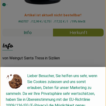
von Weingut Santa Tresa in Sizilien
Artikel ist aktuell nicht bestellbar!
#60707
12,99 €
/ 0,75 l
17,32 €
/ l
19% MwSt
Info
Herkunft
Info
von Weingut Santa Tresa in Sizilien
Produktinformationen
Lieber Besucher, Sie helfen uns sehr, wenn
Sie Cookies zulassen und uns somit
erlauben, Daten für unser Marketing zu
Zutaten
sammeln. Da wir Ihre Privatsphäre sehr wertschätzen,
haben Sie in Übereinstimmung mit der EU-Richtlinie
2009/136/EG (E-Privacy) die Möglichkeit genau