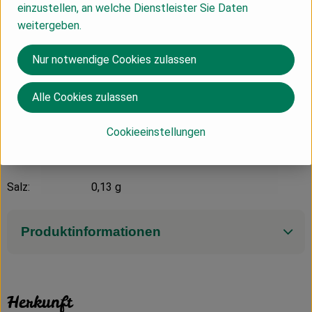
einzustellen, an welche Dienstleister Sie Daten
Energie: 293 kJ / 70 kcal
weitergeben.
Fett: 4,0 g
Nur notwendige Cookies zulassen
davon gesättigte
Fettsäuren: 2,9 g
Alle Cookies zulassen
Kohlenhyrate: 4,7 g
davon Zucker: 4,7 g
Cookieeinstellungen
Eiweiß: 3,3 g
Salz: 0,13 g
Produktinformationen
Herkunft