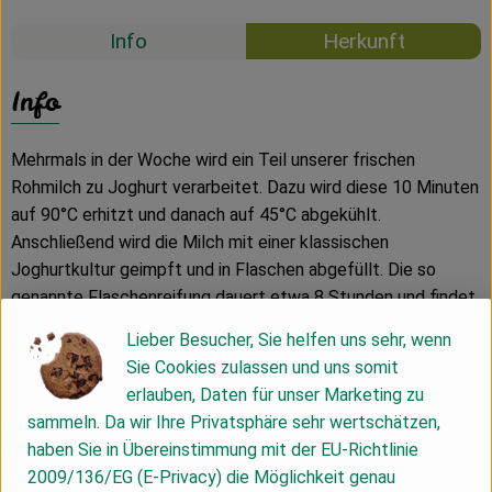
Info
Herkunft
Info
Mehrmals in der Woche wird ein Teil unserer frischen
Rohmilch zu Joghurt verarbeitet. Dazu wird diese 10 Minuten
auf 90°C erhitzt und danach auf 45°C abgekühlt.
Anschließend wird die Milch mit einer klassischen
Joghurtkultur geimpft und in Flaschen abgefüllt. Die so
genannte Flaschenreifung dauert etwa 8 Stunden und findet
etwa bei 42°C statt.
Lieber Besucher, Sie helfen uns sehr, wenn
Durch diese kurzen Wege und die direkte Verarbeitung
Sie Cookies zulassen und uns somit
können wir Ihnen ein hochwertiges, frisches Produkt liefern,
erlauben, Daten für unser Marketing zu
Mahlitzscher Joghurt in der Flasche.
sammeln. Da wir Ihre Privatsphäre sehr wertschätzen,
haben Sie in Übereinstimmung mit der EU-Richtlinie
2009/136/EG (E-Privacy) die Möglichkeit genau
Ø Nährwerte pro 100ml: