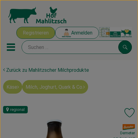
Warenk
Registrieren
Anmelden
Link
Mobiles Menu öffnen oder sch
Suche
Zurück zu Mahlitzscher Milchprodukte
Ökokisten
Käse
Milch, Joghurt, Quark & Co.
Mahlitzscher Produkte
Angebote & Inspiration
regional
Pr
Ökokisten
, Verband:
Obst & Gemüse
Demeter