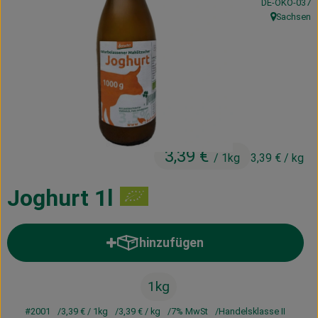
, Kontrollstelle
DE-ÖKO-037
Kühltheke
Sachsen
, Herkunft:
Vorratskammer
Getränke
Haus, Garten & Co.
3,39 €
/ 1kg
3,39 €
/ kg
Über uns
Lieferservice
Joghurt 1l
Neues vom Hof
hinzufügen
Produkt zum Warenkorb hinzufü
Blog
1kg
#2001
3,39 €
/ 1kg
3,39 €
/ kg
7% MwSt
Handelsklasse II