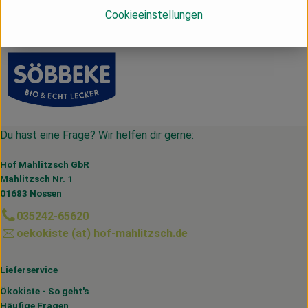
Deutschland
Cookieeinstellungen
Söbbeke
Du hast eine Frage? Wir helfen dir gerne:
Hof Mahlitzsch GbR
Mahlitzsch Nr. 1
01683 Nossen
035242-65620
oekokiste (at) hof-mahlitzsch.de
Lieferservice
Ökokiste - So geht's
Häufige Fragen