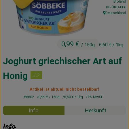
Bioland
Kühltheke
, Kontrollstelle
DE-ÖKO-006
Deutschland
, Herkunft:
Vorratskammer
Getränke
0,99 €
Haus, Garten & Co.
/ 150g
6,60 €
/ 1kg
Joghurt griechischer Art auf
Über uns
Honig
Lieferservice
Artikel ist aktuell nicht bestellbar!
Neues vom Hof
#8602
0,99 €
/ 150g
6,60 €
/ 1kg
7% MwSt
Blog
Info
Herkunft
Info