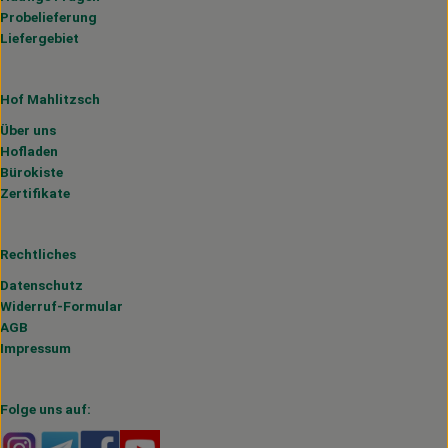
Probelieferung
Liefergebiet
Hof Mahlitzsch
Über uns
Hofladen
Bürokiste
Zertifikate
Rechtliches
Datenschutz
Widerruf-Formular
AGB
Impressum
Folge uns auf:
Externer Link zu https://www.instagram.com/hofmahlitzs
Externer Link zu https://t.me/s/hofmahlitzsch
Externer Link zu https://www.facebook.com/H
Externer Link zu https://www.youtube.