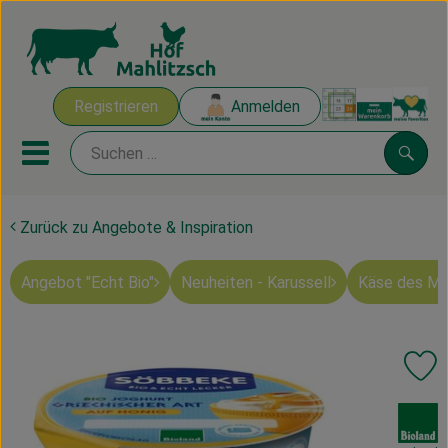
Warenk
Registrieren
Anmelden
Link
Mobiles Menu öffnen oder sch
Suche
Zurück zu Angebote & Inspiration
Ökokisten
Angebot "Echt Bio"
Neuheiten - Karussell
Käse des M
Mahlitzscher Produkte
Angebote & Inspiration
Pr
Ökokisten
, Verband:
Obst & Gemüse