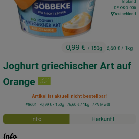
Bioland
Kühltheke
, Kontrollstelle
DE-ÖKO-006
Deutschland
, Herkunft:
Vorratskammer
Getränke
0,99 €
Haus, Garten & Co.
/ 150g
6,60 €
/ 1kg
Joghurt griechischer Art auf
Über uns
Orange
Lieferservice
Artikel ist aktuell nicht bestellbar!
Neues vom Hof
#8601
0,99 €
/ 150g
6,60 €
/ 1kg
7% MwSt
Blog
Info
Herkunft
Info