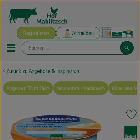
Warenk
Registrieren
Anmelden
Link
Mobiles Menu öffnen oder sch
Suche
Zurück zu Angebote & Inspiration
Ökokisten
Angebot "Echt Bio"
Neuheiten - Karussell
Käse des M
Mahlitzscher Produkte
Angebote & Inspiration
Pr
Ökokisten
, Verband:
Obst & Gemüse