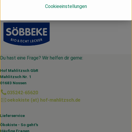
Deutschland
Cookieeinstellungen
Söbbeke
Du hast eine Frage? Wir helfen dir gerne:
Hof Mahlitzsch GbR
Mahlitzsch Nr. 1
01683 Nossen
035242-65620
oekokiste (at) hof-mahlitzsch.de
Lieferservice
Ökokiste - So geht's
Häufige Fragen