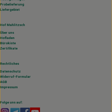
Probelieferung
Liefergebiet
Hof Mahlitzsch
Über uns
Hofladen
Bürokiste
Zertifikate
Rechtliches
Datenschutz
Widerruf-Formular
AGB
Impressum
Folge uns auf:
Externer Link zu https://www.instagram.com/hofmahlitzs
Externer Link zu https://t.me/s/hofmahlitzsch
Externer Link zu https://www.facebook.com/H
Externer Link zu https://www.youtube.