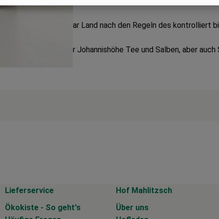
etrieb, der ca. 5 Hektar Land nach den Regeln des kontrolliert
en- und Landbaus der Johannishöhe Tee und Salben, aber auch 
Lieferservice
Hof Mahlitzsch
Ökokiste - So geht's
Über uns