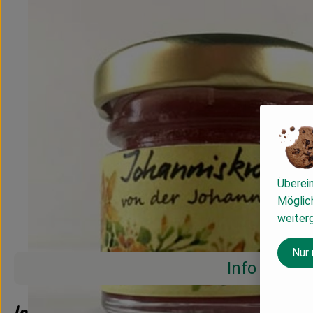
Überei
Möglich
weiter
Nur
Info
Info