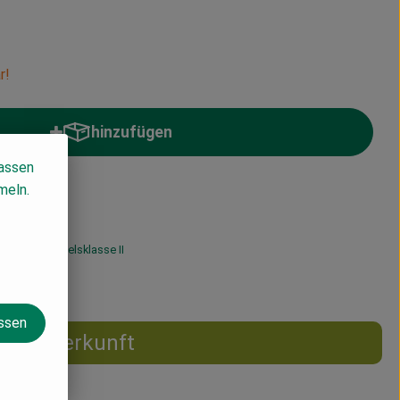
r!
hinzufügen
Produkt zum Warenkorb hinzufügen
lassen
meln.
 MwSt
Handelsklasse II
assen
Herkunft