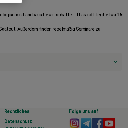
 biologischen Landbaus bewirtschaftet. Tharandt liegt etwa 15
Saatgut. Außerdem finden regelmäßig Seminare zu
Rechtliches
Folge uns auf:
Externer Link zu https
Externer Link zu 
Externer Li
Extern
Datenschutz