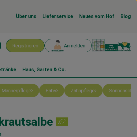
Über uns
Lieferservice
Neues vom Hof
Blog
Warenk
L
Registrieren
Anmelden
chen
etränke
Haus, Garten & Co.
Männerpflege
Baby
Zahnpflege
Sonnenschu
krautsalbe
n
e