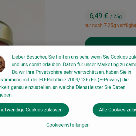
6,49 €
/ 25g
nur noch 7 25g verfügba
Lieber Besucher, Sie helfen uns sehr, wenn Sie Cookies zu
25g
und uns somit erlauben, Daten für unser Marketing zu sam
Da wir Ihre Privatsphäre sehr wertschätzen, haben Sie in
nstimmung mit der EU-Richtlinie 2009/136/EG (E-Privacy) die
#53776
6,49 €
/ 25g
19%
keit genau einzustellen, an welche Dienstleister Sie Daten
geben.
 notwendige Cookies zulassen
Alle Cookies zul
Cookieeinstellungen