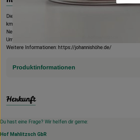
Die Johannishöhe Tharandt ist ein kleinerer Landwirtschaftsb
km von südwestlich von Dresden.
Neben Gemüse und Getreide vermarktet der Bereich des Gart
Umweltthemen sowie ein Naturmarkt in Tharandt statt.
Weitere Informationen: https://johannishöhe.de/
Produktinformationen
Herkunft
Du hast eine Frage? Wir helfen dir gerne:
Hof Mahlitzsch GbR