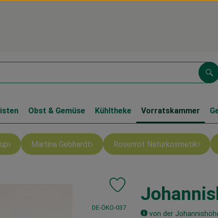
Su
isten
Obst & Gemüse
Kühltheke
Vorratskammer
G
up
Martina Gebhardt
Rosenrot Naturkosmetik
Johannis
Produkt zu Favouriten hinzufüge
, Kontrollstelle:
DE-ÖKO-037
von der Johannishöh