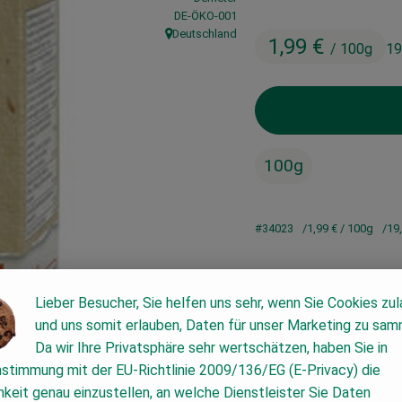
, Kontrollstelle:
DE-ÖKO-001
Deutschland
1,99 €
, Herkunft:
/ 100g
19
100g
#34023
1,99 €
/ 100g
19
Lieber Besucher, Sie helfen uns sehr, wenn Sie Cookies zu
und uns somit erlauben, Daten für unser Marketing zu sam
Da wir Ihre Privatsphäre sehr wertschätzen, haben Sie in
nstimmung mit der EU-Richtlinie 2009/136/EG (E-Privacy) die
keit genau einzustellen, an welche Dienstleister Sie Daten