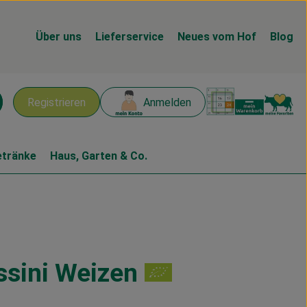
Über uns
Lieferservice
Neues vom Hof
Blog
Warenk
L
Registrieren
Anmelden
chen
etränke
Haus, Garten & Co.
ssini Weizen
n