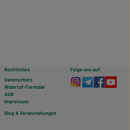
Rechtliches
Folge uns auf:
Externer Link zu https
Externer Link zu 
Externer Li
Extern
Datenschutz
Widerruf-Formular
AGB
Impressum
Blog
&
Veranstaltungen