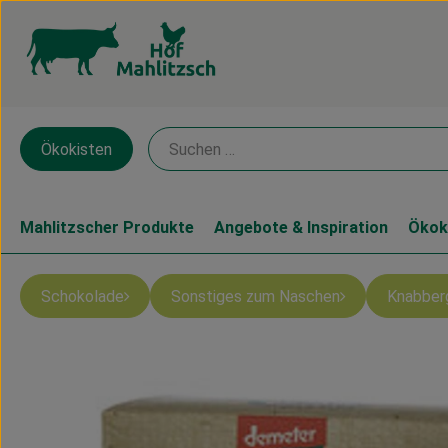
Ökokisten
Mahlitzscher Produkte
Angebote & Inspiration
Ökok
Schokolade
Sonstiges zum Naschen
Knabber