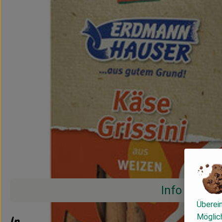
Info
Überei
Möglich
Info