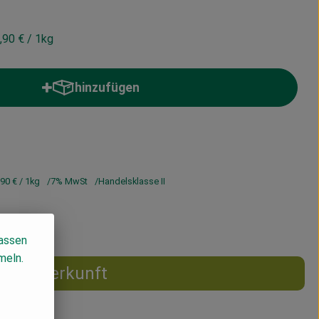
,90 €
/ 1kg
hinzufügen
Produkt zum Warenkorb hinzufügen
,90 €
/ 1kg
7% MwSt
Handelsklasse II
lassen
meln.
Herkunft