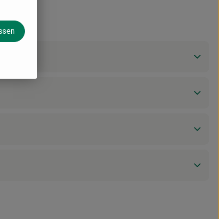
assen