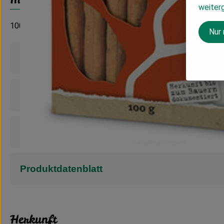
weiter
100 g
Nur
Produktinformationen
Zutaten
Nährwert-Info
Produktdatenblatt
Herkunft