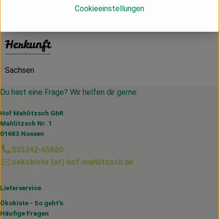
Cookieeinstellungen
Herkunft
Sachsen
Du hast eine Frage? Wir helfen dir gerne:
Hof Mahlitzsch GbR
Mahlitzsch Nr. 1
01683 Nossen
035242-65620
oekokiste (at) hof-mahlitzsch.de
Lieferservice
Ökokiste - So geht's
Häufige Fragen