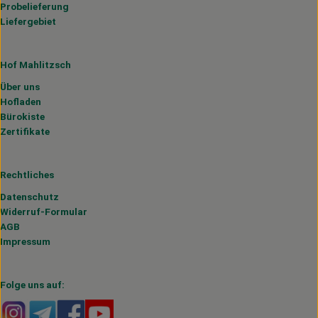
Probelieferung
Liefergebiet
Hof Mahlitzsch
Über uns
Hofladen
Bürokiste
Zertifikate
Rechtliches
Datenschutz
Widerruf-Formular
AGB
Impressum
Folge uns auf:
Externer Link zu https://www.instagram.com/hofmahlitzs
Externer Link zu https://t.me/s/hofmahlitzsch
Externer Link zu https://www.facebook.com/H
Externer Link zu https://www.youtube.