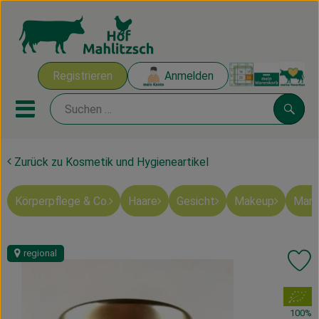
Warenk
Registrieren
Anmelden
Link
Mobiles Menu öffnen oder sch
Suche
Zurück zu Kosmetik und Hygieneartikel
Ökokisten
Körperpflege & Co.
Haare
Gesicht
Makeup
Mart
Mahlitzscher Produkte
Angebote & Inspiration
regional
Pr
Ökokisten
, Verband:
Obst & Gemüse
100%