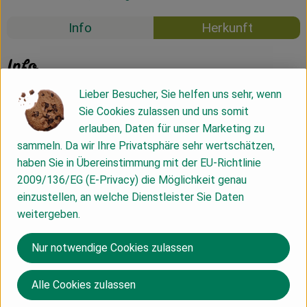
Info
Herkunft
Info
Lieber Besucher, Sie helfen uns sehr, wenn
Die Johannishöhe Tharandt ist ein kleinerer
Sie Cookies zulassen und uns somit
Landwirtschaftsbetrieb, der ca. 5 Hektar Land nach den
erlauben, Daten für unser Marketing zu
Regeln des kontrolliert biologischen Landbaus
sammeln. Da wir Ihre Privatsphäre sehr wertschätzen,
bewirtschaftet. Tharandt liegt etwa 15 km von südwestlich
haben Sie in Übereinstimmung mit der EU-Richtlinie
von Dresden.
2009/136/EG (E-Privacy) die Möglichkeit genau
Neben Gemüse und Getreide vermarktet der Bereich des
einzustellen, an welche Dienstleister Sie Daten
Garten- und Landbaus der Johannishöhe Tee und Salben,
weitergeben.
aber auch Saatgut. Außerdem finden regelmäßig Seminare zu
Umweltthemen sowie ein Naturmarkt in Tharandt statt.
Nur notwendige Cookies zulassen
Weitere Informationen: https://johannishöhe.de/
Alle Cookies zulassen
Produktinformationen