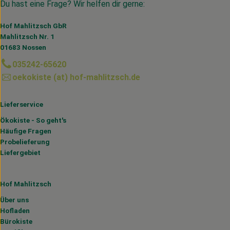
Du hast eine Frage? Wir helfen dir gerne:
Hof Mahlitzsch GbR
Mahlitzsch Nr. 1
01683 Nossen
035242-65620
oekokiste (at) hof-mahlitzsch.de
Lieferservice
Ökokiste - So geht's
Häufige Fragen
Probelieferung
Liefergebiet
Hof Mahlitzsch
Über uns
Hofladen
Bürokiste