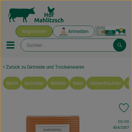
Warenk
Registrieren
Anmelden
Link
Mobiles Menu öffnen oder sch
Suche
Zurück zu Getreide und Trockenwaren
Ökokisten
Mehl
Getreide
Nudeln
Reis
Hülsenfrüchte
Sü
Mahlitzscher Produkte
Angebote & Inspiration
Pr
Ökokisten
, Verband:
EG-VO
Obst & Gemüse
834/2007