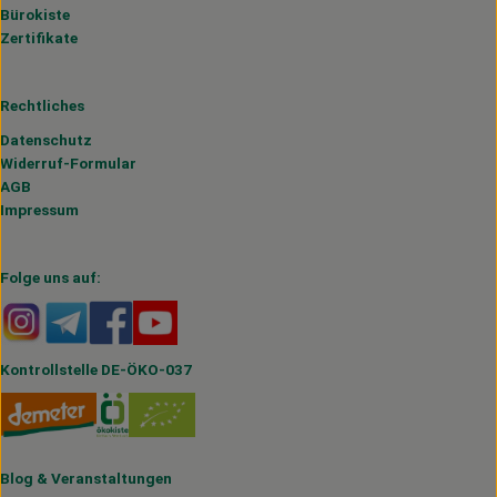
Bürokiste
Zertifikate
Rechtliches
Datenschutz
Widerruf-Formular
AGB
Impressum
Folge uns auf:
Externer Link zu https://www.instagram.com/hofmahlitzs
Externer Link zu https://t.me/s/hofmahlitzsch
Externer Link zu https://www.facebook.com/H
Externer Link zu https://www.youtube.
Kontrollstelle DE-ÖKO-037
Blog
&
Veranstaltungen