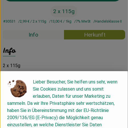
2 x 115g
#30531
2,99 €
/ 2 x 115g
13,00 €
/ 1kg
7% MwSt
Handelsklasse II
Info
Herkunft
Info
2 x 115g
Lieber Besucher, Sie helfen uns sehr, wenn
Produktinformationen
Sie Cookies zulassen und uns somit
erlauben, Daten für unser Marketing zu
sammeln. Da wir Ihre Privatsphäre sehr wertschätzen,
Zutaten
haben Sie in Übereinstimmung mit der EU-Richtlinie
2009/136/EG (E-Privacy) die Möglichkeit genau
einzustellen, an welche Dienstleister Sie Daten
Nährwert-Info