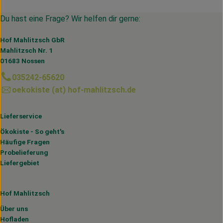
Du hast eine Frage? Wir helfen dir gerne:
Hof Mahlitzsch GbR
Mahlitzsch Nr. 1
01683 Nossen
035242-65620
oekokiste (at) hof-mahlitzsch.de
Lieferservice
Ökokiste - So geht's
Häufige Fragen
Probelieferung
Liefergebiet
Hof Mahlitzsch
Über uns
Hofladen