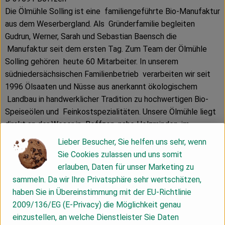
Die Ölmühle Solling ist eine familiengeführte Bio-Manufaktur
aus dem Weserbergland. Als Gründerfamilie begleiten
Gudrun, Werner, Sarah und Sebastian Baensch die
Manufaktur seit dem ersten Tag. Zum Team der Ölmühle
Solling gehören heute 60 Mitarbeiter. In unserem
südniedersächsischen Familienbetrieb verarbeiten wir seit
1996 Ölsaaten und Nüsse aus anerkannt ökologischem
Landbau in handwerklicher Tradition zu hochwertigen Bio-
Speiseölen und Feinkostspezialitäten. Unsere Ölmühle liegt
direkt an der Weser in Boffzen, nahe Holzminden, im
Weserbergland zwischen Hannover und Göttingen.
Lieber Besucher, Sie helfen uns sehr, wenn
Sie Cookies zulassen und uns somit
Die Qualität unserer kulinarischen Köstlichkeiten liegt uns
erlauben, Daten für unser Marketing zu
besonders am Herzen und seit Beginn lautet unsere Devise
sammeln. Da wir Ihre Privatsphäre sehr wertschätzen,
„Qualität statt Masse“. Bei uns geht vieles noch
haben Sie in Übereinstimmung mit der EU-Richtlinie
handwerklich zu, angefangen von der Auslese der
2009/136/EG (E-Privacy) die Möglichkeit genau
Rohstoffe, über die schonende Ölgewinnung mit kleinen
einzustellen, an welche Dienstleister Sie Daten
Spindelpressen bis hin zur Filtration und Abfüllung. Unsere