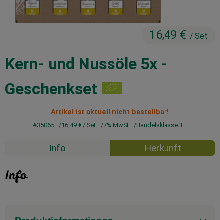
Kühltheke
Vorratskammer
16,49 €
/ Set
Getränke
Kern- und Nussöle 5x -
Haus, Garten & Co.
Geschenkset
Über uns
Artikel ist aktuell nicht bestellbar!
#35065
16,49 €
/ Set
7% MwSt
Handelsklasse II
Lieferservice
Info
Herkunft
Neues vom Hof
Info
Blog