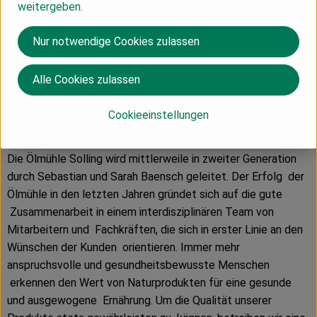
weitergeben.
Produkte stellen wir stets mühlenfrisch und in kleinen
Chargen her. Die wertvollen Öle werden grundsätzlich
Nur notwendige Cookies zulassen
kaltgepresst. Auf diese Weise bleiben der arttypische
Geschmack sowie die hohe Qualität unserer Produkte
Alle Cookies zulassen
bestmöglich erhalten. Bis heute werden schonend
kaltgepresste Speiseöle im Bereich der Naturheilkunde
Cookieeinstellungen
wegen ihrer besonderen Wirkungen auf den Organismus
geschätzt.
Die Ölmühle Solling wird mittlerweile in zweiter Generation
durch Sebastian und Sarah Baensch geleitet. Der Erfolg der
Ölmühle in den letzten Jahren gründet sich auf die gute
Zusammenarbeit in einem interdisziplinären Team von
Mitarbeitern und Fachkräften, die sich in erster Linie an den
Wünschen der Kunden orientieren. Immer mehr
anspruchsvolle und gesundheitsbewusste Menschen
erkennen den Wert von Naturprodukten für eine gesunde
und ausgewogene Ernährung. Um die Qualität unserer