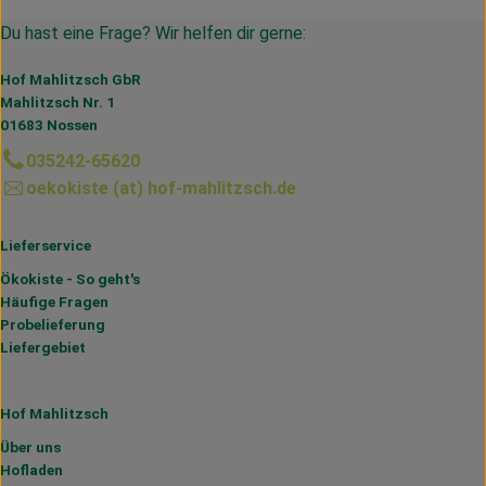
Du hast eine Frage? Wir helfen dir gerne:
Hof Mahlitzsch GbR
Mahlitzsch Nr. 1
01683 Nossen
035242-65620
oekokiste (at) hof-mahlitzsch.de
Lieferservice
Ökokiste - So geht's
Häufige Fragen
Probelieferung
Liefergebiet
Hof Mahlitzsch
Über uns
Hofladen