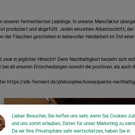
 unserer fermentierten Lieblinge: In unserer Manufaktur überge
bst produziert und abgefüllt. Jeden einzelnen Arbeitsschritt, de
n der Flaschen geschehen in liebevoller Handarbeit im Stil einer
zwar in jeglicher Hinsicht! Denn Nachhaltigkeit bezieht sich nich
i all unseren Entscheidungen sowohl die positiven, als auch 
ter https://elb-ferment.de/philosophie/konsequente-nachhaltig
Lieber Besucher, Sie helfen uns sehr, wenn Sie Cookies zu
und uns somit erlauben, Daten für unser Marketing zu sam
Da wir Ihre Privatsphäre sehr wertschätzen, haben Sie in