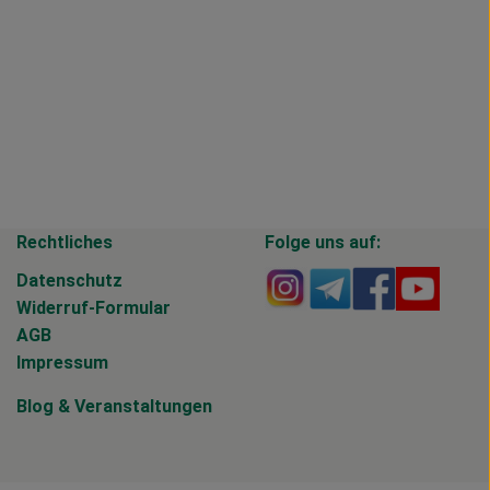
Rechtliches
Folge uns auf:
Externer Link zu https
Externer Link zu 
Externer Li
Extern
Datenschutz
Widerruf-Formular
AGB
Impressum
Blog
&
Veranstaltungen