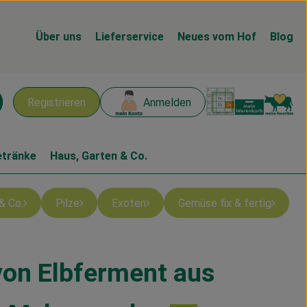
Über uns
Lieferservice
Neues vom Hof
Blog
Warenk
L
Registrieren
Anmelden
chen
etränke
Haus, Garten & Co.
& Co.
Pilze
Exoten
Gemüse fix & fertig
von Elbferment aus
n