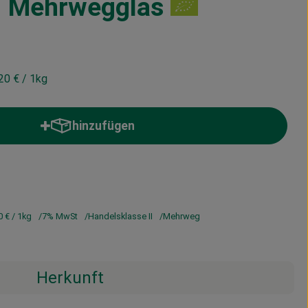
| Mehrwegglas
20 €
/ 1kg
hinzufügen
Produkt zum Warenkorb hinzufügen
0 €
/ 1kg
7% MwSt
Handelsklasse II
Mehrweg
Herkunft