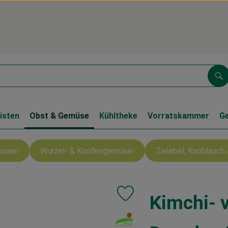
Su
isten
Obst & Gemüse
Kühltheke
Vorratskammer
G
müse
Wurzel- & Knollengemüse
Zwiebel, Knoblauch 
Kimchi- 
Produkt zu Favouriten hinzufüge
, Verband: