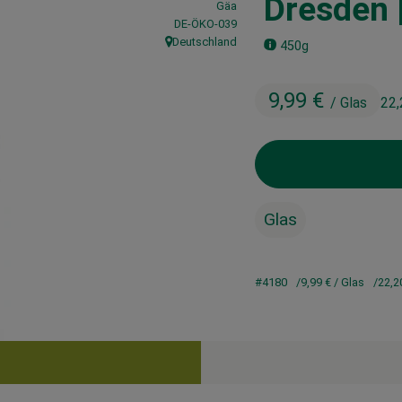
Dresden 
Gäa
, Kontrollstelle:
DE-ÖKO-039
Deutschland
450g
, Herkunft:
9,99 €
/ Glas
22,
Glas
#4180
9,99 €
/ Glas
22,2