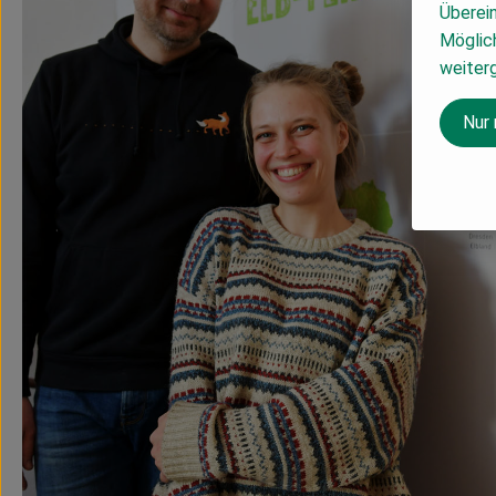
Überei
Möglich
weiter
Nur