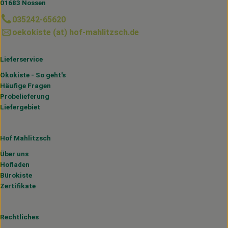
01683 Nossen
035242-65620
oekokiste (at) hof-mahlitzsch.de
Lieferservice
Ökokiste - So geht's
Häufige Fragen
Probelieferung
Liefergebiet
Hof Mahlitzsch
Über uns
Hofladen
Bürokiste
Zertifikate
Rechtliches