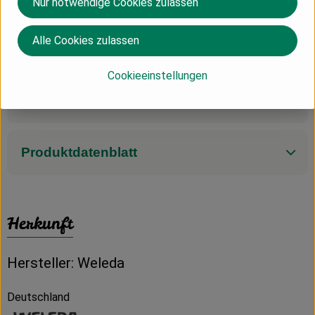
Nur notwendige Cookies zulassen
(Alle Informationen und Abbildungen zum Produkt wurden
durch die Weleda AG verfasst, die Wiedergabe erfolgt mit
Alle Cookies zulassen
freundlicher Genehmigung durch Weleda, www.weleda.de.)
Cookieeinstellungen
Produktinformationen
Produktdatenblatt
Herkunft
Hersteller: Weleda
Deutschland