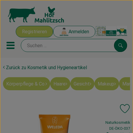
Warenk
Registrieren
Anmelden
Link
Mobiles Menu öffnen oder sch
Suche
Zurück zu Kosmetik und Hygieneartikel
Ökokisten
Körperpflege & Co.
Haare
Gesicht
Makeup
Mart
Mahlitzscher Produkte
Angebote & Inspiration
Pr
Ökokisten
, Verband:
Naturkosmetik
Obst & Gemüse
, Kontrollstelle
DE-ÖKO-037