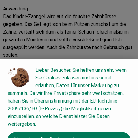
Anwendung
Das Kinder-Zahngel wird auf die feuchte Zahnbürste
gegeben. Das Gel legt sich beim Putzen zunächst um die
Zähne, verteilt sich dann als feiner Schaum gleichmäßig im
gesamten Mundraum und sollte anschließend gründlich
ausgespült werden. Auch die Zahnbürste nach Gebrauch gut
spülen.
Bestandteile:
Lieber Besucher, Sie helfen uns sehr, wenn
Glyzerin, Wasser, Kieselsäure, Alginat, Auszug aus
Sie Cookies zulassen und uns somit
Ringelblumen- (Calendula-) blüten, Fenchelöl, Krauseminzöl,
erlauben, Daten für unser Marketing zu
Aesculin.
sammeln. Da wir Ihre Privatsphäre sehr wertschätzen,
haben Sie in Übereinstimmung mit der EU-Richtlinie
Ingredients (INCI):
2009/136/EG (E-Privacy) die Möglichkeit genau
Glycerin, Water (Aqua), Silica, Algin, Calendula Officinalis
einzustellen, an welche Dienstleister Sie Daten
Flower Extract, Foeniculum Vulgare (Fennel) Oil, Mentha
weitergeben.
Viridis (Spearmint) Leaf Oil, Esculin, Limonene*. *from natural
essential oils