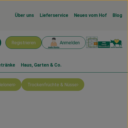
Über uns
Lieferservice
Neues vom Hof
Blog
Warenk
L
Registrieren
Anmelden
chen
etränke
Haus, Garten & Co.
elonen
Trockenfrüchte & Nüsse
gen