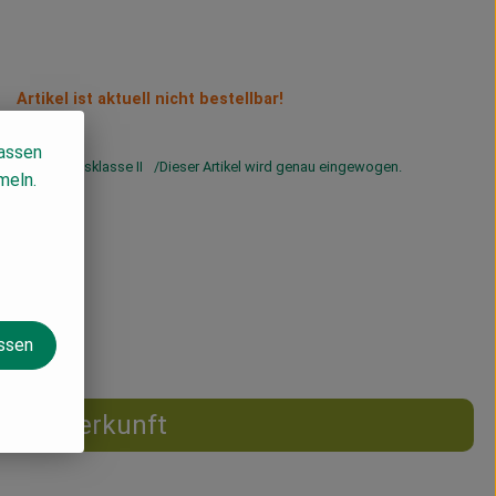
Artikel ist aktuell nicht bestellbar!
lassen
wSt
Handelsklasse II
Dieser Artikel wird genau eingewogen.
meln.
assen
Herkunft