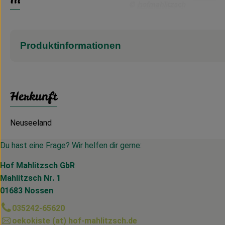
Produktinformationen
Herkunft
Neuseeland
Du hast eine Frage? Wir helfen dir gerne:
Hof Mahlitzsch GbR
Mahlitzsch Nr. 1
01683 Nossen
035242-65620
oekokiste (at) hof-mahlitzsch.de