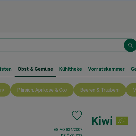
Su
isten
Obst & Gemüse
Kühltheke
Vorratskammer
G
en
Pfirsich, Aprikose & Co.
Beeren & Trauben
M
Kiwi
Produkt zu Favouriten hinzufü
, Verband:
EG-VO 834/2007
, Kontrollstelle:
DE-ÖKO-037