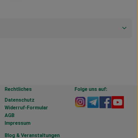
Rechtliches
Folge uns auf:
Externer Link zu https
Externer Link zu 
Externer Li
Extern
Datenschutz
Widerruf-Formular
AGB
Impressum
Blog
&
Veranstaltungen