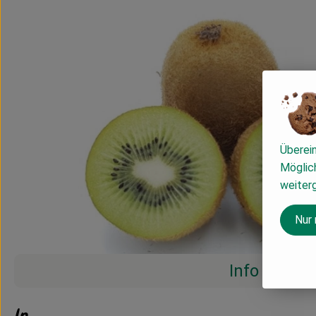
Überei
Möglich
weiter
Nur
Info
Info