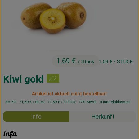
Kühltheke
Vorratskammer
Getränke
Haus, Garten & Co.
1,69 €
/ Stück
1,69 €
/ STÜCK
Über uns
Kiwi gold
Lieferservice
Artikel ist aktuell nicht bestellbar!
Neues vom Hof
#6191
1,69 €
/ Stück
1,69 €
/ STÜCK
7% MwSt
Handelsklasse II
Blog
Info
Herkunft
Info