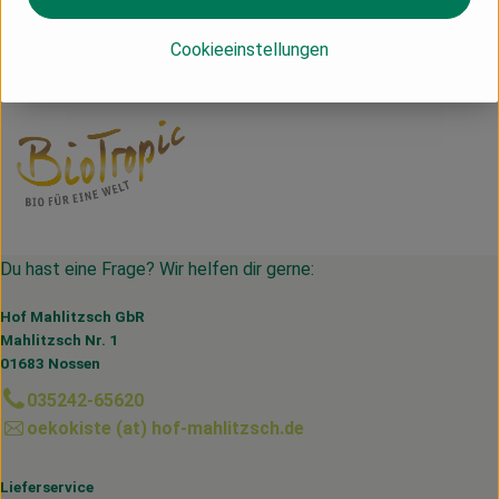
(Daten von Ecoinform)
Cookieeinstellungen
Biotropic
Du hast eine Frage? Wir helfen dir gerne:
Hof Mahlitzsch GbR
Mahlitzsch Nr. 1
01683 Nossen
035242-65620
oekokiste (at) hof-mahlitzsch.de
Lieferservice