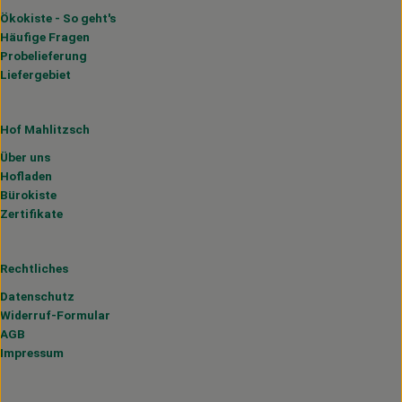
Ökokiste - So geht's
Häufige Fragen
Probelieferung
Liefergebiet
Hof Mahlitzsch
Über uns
Hofladen
Bürokiste
Zertifikate
Rechtliches
Datenschutz
Widerruf-Formular
AGB
Impressum