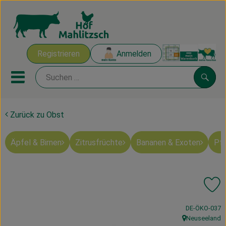
Warenk
Registrieren
Anmelden
Link
Mobiles Menu öffnen oder sch
Suche
Zurück zu Obst
Ökokisten
Äpfel & Birnen
Zitrusfrüchte
Bananen & Exoten
Pfi
Mahlitzscher Produkte
Angebote & Inspiration
Pr
Ökokisten
, Kontrollstelle
DE-ÖKO-037
Obst & Gemüse
Neuseeland
, Herkunft: