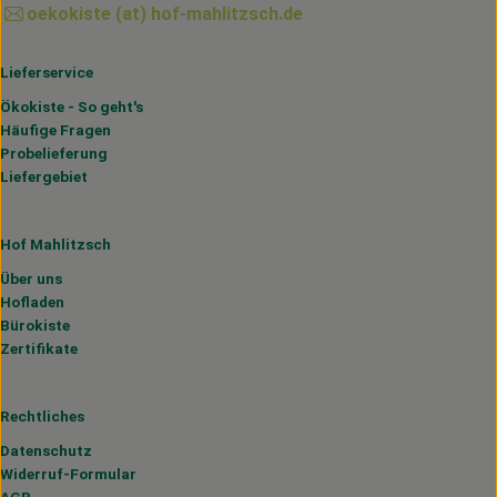
oekokiste (at) hof-mahlitzsch.de
Lieferservice
Ökokiste - So geht's
Häufige Fragen
Probelieferung
Liefergebiet
Hof Mahlitzsch
Über uns
Hofladen
Bürokiste
Zertifikate
Rechtliches
Datenschutz
Widerruf-Formular
AGB