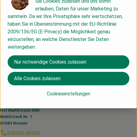
Sie Cookies zulassen und uns somit
Info
erlauben, Daten für unser Marketing zu
sammeln. Da wir Ihre Privatsphäre sehr wertschätzen,
haben Sie in Übereinstimmung mit der EU-Richtlinie
2009/136/EG (E-Privacy) die Möglichkeit genau
Produktinformationen
einzustellen, an welche Dienstleister Sie Daten
weitergeben.
Nur notwendige Cookies zulassen
Herkunft
Alle Cookies zulassen
Sachsen
Cookieeinstellungen
Du hast eine Frage? Wir helfen dir gerne:
Hof Mahlitzsch GbR
Mahlitzsch Nr. 1
01683 Nossen
035242-65620