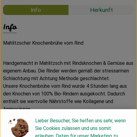
Info
Herkunft
Info
Mahlitzscher Knochenbrühe vom Rind
Handgemacht in Mahlitzsch mit Rindsknochen & Gemüse aus
eigenem Anbau. Die Rinder werden gemäß der stressarmen
Schlachtung mit Achtung Methode geschlachtet.
Unsere Knochenbrühe vom Rind wurde 4 Stunden lang aus
den Knochen von 100% Bio-Rindern ausgekocht. Dadurch
enthält sie wertvolle Nährstoffe wie Kollagene und
Aminosäuren.
Lieber Besucher, Sie helfen uns sehr, wenn
Nach dem Öffnen gekühlt lagern und innerhalb von 3 Tagen
Sie Cookies zulassen und uns somit
aufbrauchen
erlauben, Daten für unser Marketing zu
Trocken lagern