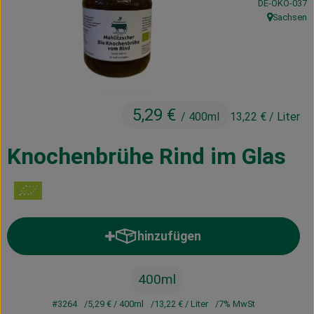
, Kontrollstelle
DE-ÖKO-037
Kühltheke
Sachsen
, Herkunft:
Vorratskammer
Getränke
Haus, Garten & Co.
5,29 €
/ 400ml
13,22 €
/ Liter
Knochenbrühe Rind im Glas
Über uns
Lieferservice
Neues vom Hof
hinzufügen
Produkt zum Warenkorb hinzufü
Blog
400ml
#3264
5,29 €
/ 400ml
13,22 €
/ Liter
7% MwSt