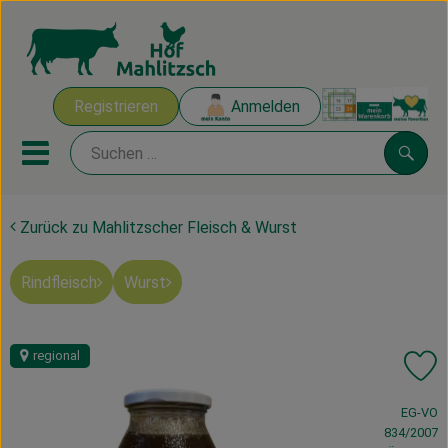
Warenk
Registrieren
Anmelden
Link
Mobiles Menu öffnen oder sch
Suche
Zurück zu Mahlitzscher Fleisch & Wurst
Ökokisten
Rindfleisch
Wurst
Mahlitzscher Produkte
Angebote & Inspiration
regional
Pr
Ökokisten
, Verband:
EG-VO
Obst & Gemüse
834/2007