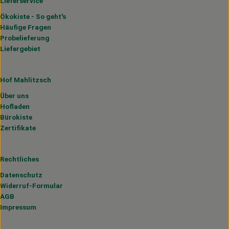
Lieferservice
Ökokiste - So geht's
Häufige Fragen
Probelieferung
Liefergebiet
Hof Mahlitzsch
Über uns
Hofladen
Bürokiste
Zertifikate
Rechtliches
Datenschutz
Widerruf-Formular
AGB
Impressum