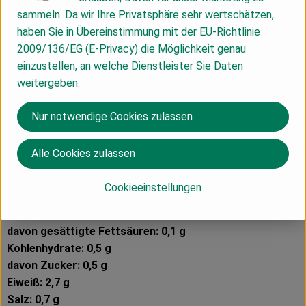
sammeln. Da wir Ihre Privatsphäre sehr wertschätzen,
Inhalt 400 ml
haben Sie in Übereinstimmung mit der EU-Richtlinie
2009/136/EG (E-Privacy) die Möglichkeit genau
Zutaten: Wasser, Rindsknochen **, Zwiebeln **, Karotten **,
einzustellen, an welche Dienstleister Sie Daten
Sellerie *, Steinsalz, Pfeffer *, Thymian *, Lorbeer *,
weitergeben.
Piment *, Senfkörner *, Liebstöckel *
** Zutaten aus kontrolliert biodynamischem Anbau
Nur notwendige Cookies zulassen
* Zutaten aus kontrolliert biologischem Anbau
im Mehrwegglas
Alle Cookies zulassen
⌀ Nährwerte pro 100 ml:
Cookieeinstellungen
Energie: 46 kJ / 11 kcal
Fett: 0,5 g
davon gesättigte Fettsäuren: 0,1 g
Kohlenhydrate: 0,5 g
davon Zucker: 0,5 g
Eiweiß: 2,7 g
Salz: 0,7 g