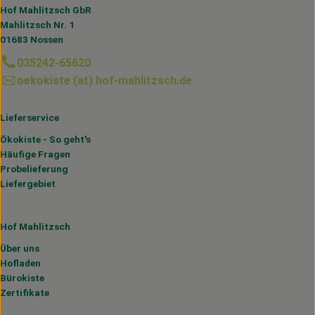
Hof Mahlitzsch GbR
Mahlitzsch Nr. 1
01683 Nossen
035242-65620
oekokiste (at) hof-mahlitzsch.de
Lieferservice
Ökokiste - So geht's
Häufige Fragen
Probelieferung
Liefergebiet
Hof Mahlitzsch
Über uns
Hofladen
Bürokiste
Zertifikate