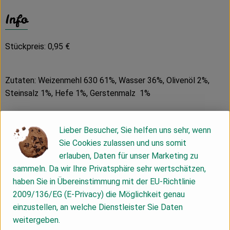
Info
Stückpreis: 0,95 €
Zutaten: Weizenmehl 630 61%, Wasser 36%, Olivenöl 2%,
Steinsalz 1%, Hefe 1%, Gerstenmalz 1%
Sie erhalten ein 5er-Pack mit je 1 Brötchen bestreut mit:
3 Korn (Leinsamen, Sonnenblumenkerne, Buchweizen)
Lieber Besucher, Sie helfen uns sehr, wenn
Mohn
Sie Cookies zulassen und uns somit
Sesam
erlauben, Daten für unser Marketing zu
Buchweizen
sammeln. Da wir Ihre Privatsphäre sehr wertschätzen,
Sonnenblumenkerne
haben Sie in Übereinstimmung mit der EU-Richtlinie
alle Zutaten aus ökologischem Anbau
2009/136/EG (E-Privacy) die Möglichkeit genau
einzustellen, an welche Dienstleister Sie Daten
Bestellschluss Brot und Brötchen:
weitergeben.