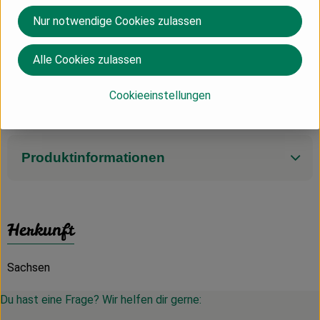
Liefertag Montag - Bestellschluss Vorwoche Freitag 09:00
Nur notwendige Cookies zulassen
Uhr
Liefertag Dienstag - Bestellschluss Vorwoche Freitag 09:00
Uhr
Alle Cookies zulassen
Liefertag Mittwoch - Bestellschluss Montag 09:00 Uhr
Liefertag Donnerstag - Bestellschluss Dienstag 09:00 Uhr
Cookieeinstellungen
Liefertag Freitag - Bestellschluss Mittwoch 09:00 Uhr
Produktinformationen
Herkunft
Sachsen
Du hast eine Frage? Wir helfen dir gerne: