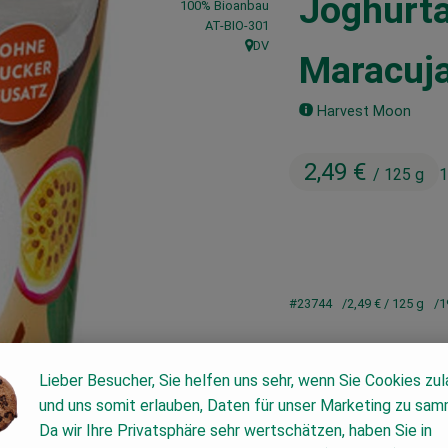
Joghurta
100% Bioanbau
, Kontrollstelle:
AT-BIO-301
DV
, Herkunft:
Maracuj
Harvest Moon
2,49 €
/ 125 g
1
#23744
2,49 €
/ 125 g
1
Lieber Besucher, Sie helfen uns sehr, wenn Sie Cookies zu
und uns somit erlauben, Daten für unser Marketing zu sam
Da wir Ihre Privatsphäre sehr wertschätzen, haben Sie in