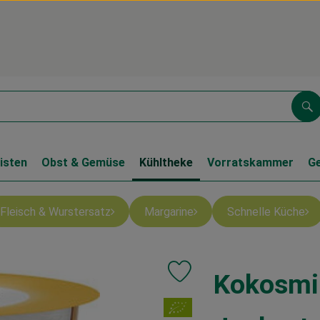
Su
isten
Obst & Gemüse
Kühltheke
Vorratskammer
G
Fleisch & Wurstersatz
Margarine
Schnelle Küche
Kokosmi
Produkt zu Favouriten hinzufüg
, Verband: