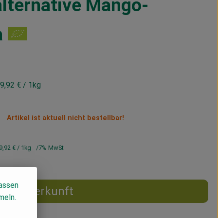
lternative Mango-
a
9,92 €
/ 1kg
Artikel ist aktuell nicht bestellbar!
9,92 €
/ 1kg
7% MwSt
lassen
Herkunft
meln.