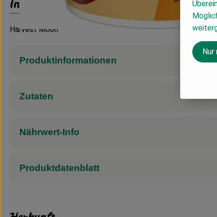
Info
Überei
Möglich
weiter
Harvest Moon
Nur
Produktinformationen
Zutaten
Nährwert-Info
Produktdatenblatt
Herkunft