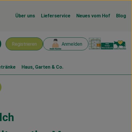
Über uns
Lieferservice
Neues vom Hof
Blog
Warenk
L
Registrieren
Anmelden
chen
etränke
Haus, Garten & Co.
lch
en