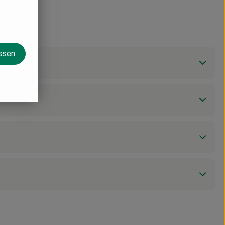
assen