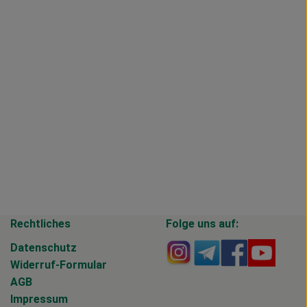
Rechtliches
Folge uns auf:
Externer Link zu https
Externer Link zu 
Externer Li
Extern
Datenschutz
Widerruf-Formular
AGB
Impressum