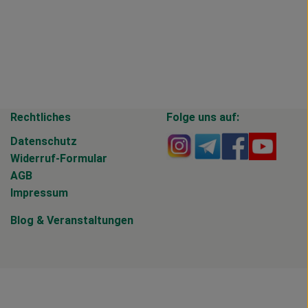
Rechtliches
Folge uns auf:
Externer Link zu https
Externer Link zu 
Externer Li
Extern
Datenschutz
Widerruf-Formular
AGB
Impressum
Blog
&
Veranstaltungen