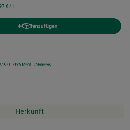
,97 €
/ l
hinzufügen
Produkt zum Warenkorb hinzufügen
97 €
/ l
19% MwSt
Mehrweg
Herkunft