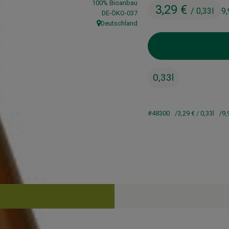
100% Bioanbau
3,29 €
/ 0,33l
9
, Kontrollstelle:
DE-ÖKO-037
Deutschland
, Herkunft:
0,33l
#48300
3,29 €
/ 0,33l
9,