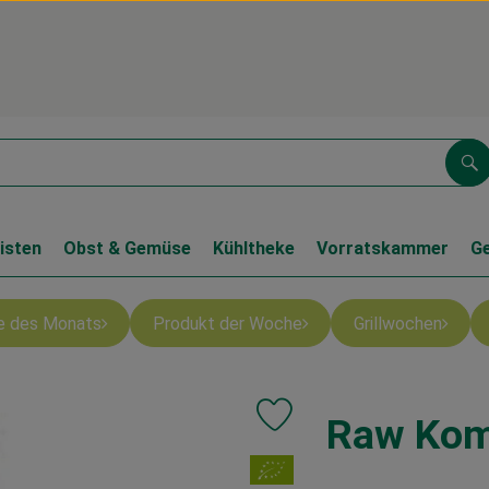
Su
isten
Obst & Gemüse
Kühltheke
Vorratskammer
G
e des Monats
Produkt der Woche
Grillwochen
Raw Kom
Produkt zu Favouriten hinzufüg
, Verband: