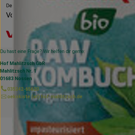
Deutschland
Voelkel
Du hast eine Frage? Wir helfen dir gerne:
Hof Mahlitzsch GbR
Mahlitzsch Nr. 1
01683 Nossen
035242-65620
oekokiste (at) hof-mahlitzsch.de