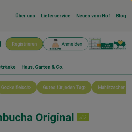
Über uns
Lieferservice
Neues vom Hof
Blog
Warenk
L
Registrieren
Anmelden
chen
etränke
Haus, Garten & Co.
Gockelfleisch
Gutes für jeden Tag
Mahlitzscher S
bucha Original
en