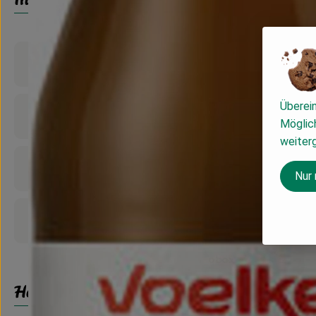
Produktinformationen
Überei
Zutaten
Möglich
weiter
Nährwert-Info
Nur
Produktdatenblatt
Herkunft