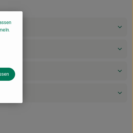
lassen
meln.
assen