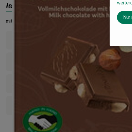
weiter
Info
Nur
mit ganzen Haselnüssen
Produktinformationen
Zutaten
Nährwert-Info
Produktdatenblatt