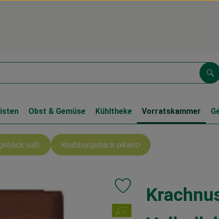
Su
isten
Obst & Gemüse
Kühltheke
Vorratskammer
G
gebäck süß
Knabbergebäck pikant
Krachnu
Produkt zu Favouriten hinzufüg
, Verband: