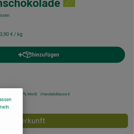
hschokolade
üssen
3,90 €
/ kg
hinzufügen
Produkt zum Warenkorb hinzufügen
3,90 €
/ kg
7% MwSt
Handelsklasse II
lassen
meln.
Herkunft