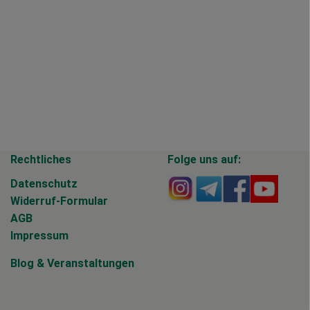
Rechtliches
Folge uns auf:
Externer Link zu https
Externer Link zu 
Externer Li
Extern
Datenschutz
Widerruf-Formular
AGB
Impressum
Blog
&
Veranstaltungen