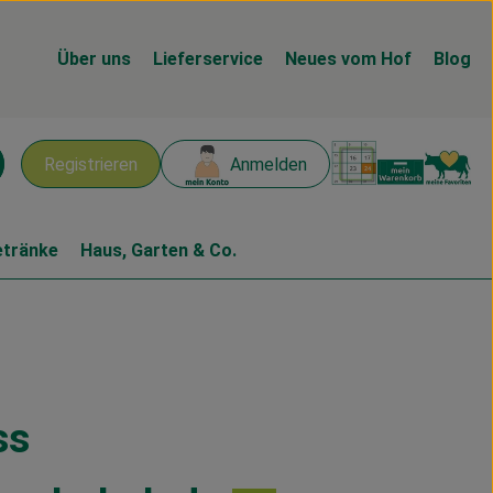
Über uns
Lieferservice
Neues vom Hof
Blog
Warenk
L
Registrieren
Anmelden
chen
etränke
Haus, Garten & Co.
ss
en