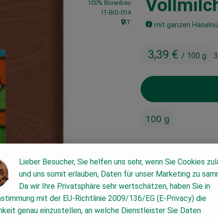
Vollmilc
100% Bioanbau
, Kontrollstelle:
IT-BIO-014
IT
mit ganzen Haseln
, Herkunft:
3,39 €
/ 100 g
3
100 g
#31034
3,39 €
/ 100 g
3
Lieber Besucher, Sie helfen uns sehr, wenn Sie Cookies zu
und uns somit erlauben, Daten für unser Marketing zu sam
Da wir Ihre Privatsphäre sehr wertschätzen, haben Sie in
nstimmung mit der EU-Richtlinie 2009/136/EG (E-Privacy) die
keit genau einzustellen, an welche Dienstleister Sie Daten