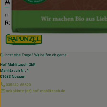
Herkunft
IT
Rapunzel
Du hast eine Frage? Wir helfen dir gerne:
Hof Mahlitzsch GbR
Mahlitzsch Nr. 1
01683 Nossen
035242-65620
oekokiste (at) hof-mahlitzsch.de