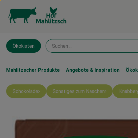
Ökokisten
Mahlitzscher Produkte
Angebote & Inspiration
Ökok
Schokolade
Sonstiges zum Naschen
Knabber